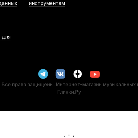
-5%
 данных
инструментам
 для
т)
Слайд для гитары D'Andrea Glass 200 стеклянный
В наличии, > 3 шт.
890
р.
845
р.
Все права защищены. Интернет-магазин музыкальных
Глинки.Ру
-5%