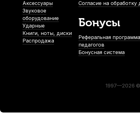
-5%
Аксессуары
Согласие на обработку
Звуковое
оборудование
Бонусы
Ударные
Книги, ноты, диски
Реферальная программа
Распродажа
педагогов
Бонусная система
Струны для классической гитары Alice AWR18-H Hard (6 ш
В наличии, > 3 шт.
580
р.
551
р.
1997—2026 © 
-5%
СУПЕРЦЕНА