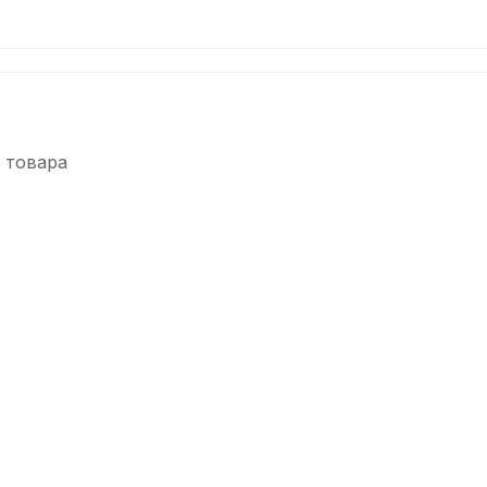
 товара
-5%
-5
Ремень для классической гитары Hyper Bag РГК1-БЕЖ
Реме
В наличии, > 3 шт.