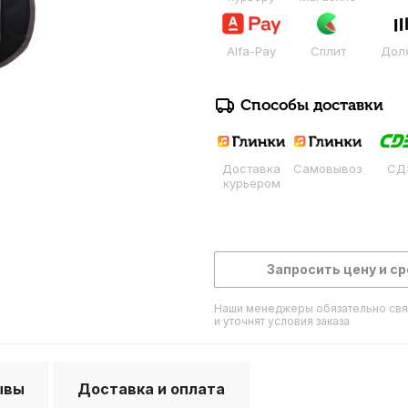
Alfa-Pay
Сплит
Дол
Способы доставки
Доставка
Самовывоз
СД
курьером
Запросить цену и ср
Наши менеджеры обязательно свя
и уточнят условия заказа
ывы
Доставка и оплата