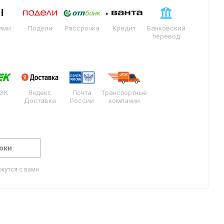
ями
Подели
Рассрочка
Кредит
Банковский
перевод
ЭК
Яндекс
Почта
Транспортные
Доставка
России
компании
оки
жутся с вами