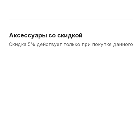
Аксессуары со скидкой
Скидка 5% действует только при покупке данного
-5%
Медиатор для гитары Dunlop Tortex Pitch Black Jazz III
В наличии, > 10 шт.