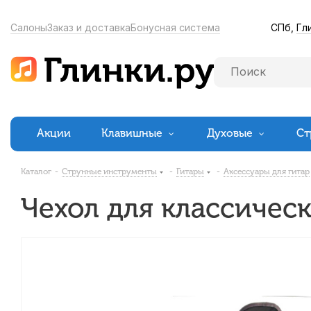
СПб,
Гл
Салоны
Заказ и доставка
Бонусная система
Акции
Клавишные
Духовые
Ст
Каталог
-
Струнные инструменты
-
Гитары
-
Аксессуары для гитар
Чехол для классичес