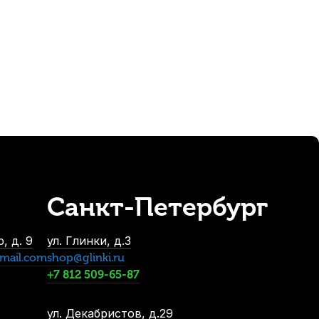
350
р.
332
р.
Санкт-Петербург
dario Student Nylon EJ27N Normal 1/2 (6 шт)
аличии, > 10 шт.
, д. 9
ул. Глинки, д.3
580
р.
mail.com
shop@glinki.ru
551
р.
+7 812 509-65-87
ул. Декабристов, д.29