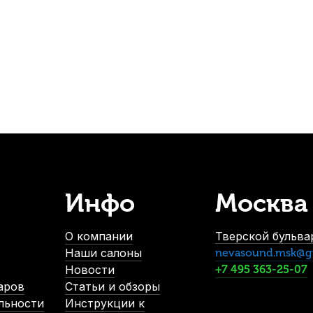
200
р.
190
р.
-5%
Инфо
Москва
ля гитары Solo желтый
Струны для классической гитары D'Ad
аличии, > 10 шт.
В н
О компании
Тверской бульвар
380
р.
Наши салоны
nevasound.msk@g
361
р.
Новости
+7 495 363-25-07
аров
Статьи и обзоры
льности
Инструкции к