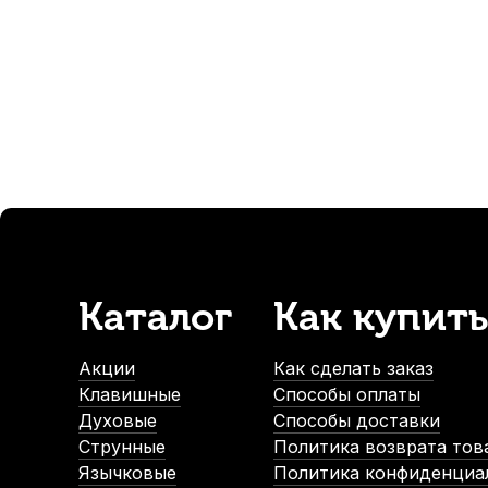
50
р.
47
р.
-5%
-5%
СУПЕРЦЕНА
СУПЕРЦЕНА
Каталог
Как купить
Увлажнитель для гитары Solo черный
Увлажнитель д
В наличии, > 10 шт.
В н
Акции
Как сделать заказ
380
р.
Клавишные
Способы оплаты
361
р.
Духовые
Способы доставки
Струнные
Политика возврата тов
Язычковые
Политика конфиденциа