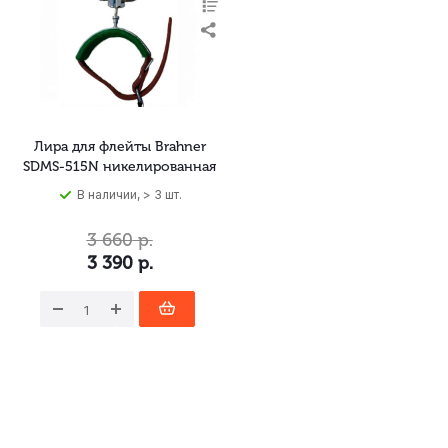
Лира для флейты Brahner
SDMS-515N никелированная
В наличии, > 3 шт.
3 660
р.
3 390
р.