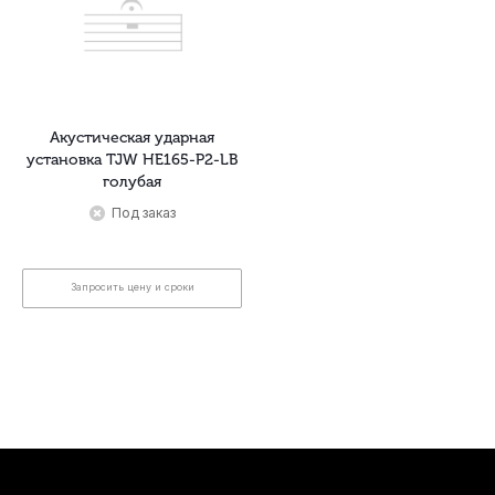
Акустическая ударная
установка TJW HE165-P2-LB
голубая
Под заказ
Запросить цену и сроки