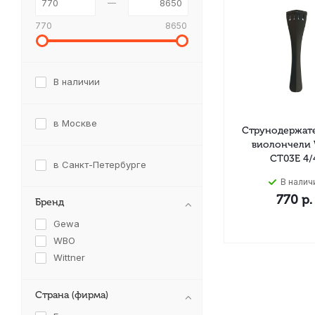
770
8650
В наличии
в Москве
Струнодержате
виолончели
CT03E 4/
в Санкт-Петербурге
В налич
770
р.
Бренд
Gewa
WBO
Wittner
Страна (фирма)