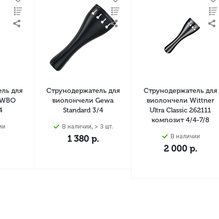
ль для
Струнодержатель для
Струнодержатель для
 WBO
виолончели Gewa
виолончели Wittner
4
Standard 3/4
Ultra Classic 262111
композит 4/4-7/8
ии
В наличии, > 3 шт.
В наличии
1 380
р.
2 000
р.