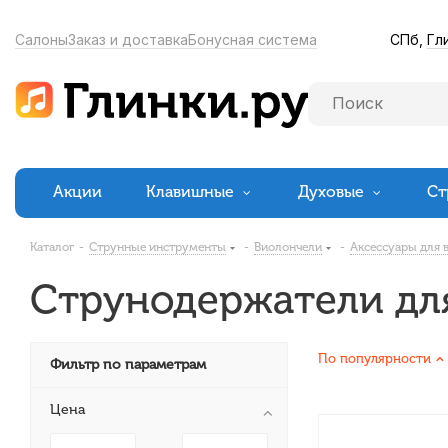
СПб,
Гл
Салоны
Заказ и доставка
Бонусная система
Акции
Клавишные
Духовые
Ст
Каталог
-
Струнные инструменты
-
Виолончели
-
Аксессуары для 
Струнодержатели дл
По популярности
Фильтр по параметрам
Цена