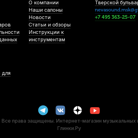
О компании
Тверской бульвар
Наши салоны
nevasound.msk@g
Новости
+7 495 363-25-07
аров
Статьи и обзоры
льности
Инструкции к
 данных
инструментам
 для
Все права защищены. Интернет-магазин музыкальных
Глинки.Ру