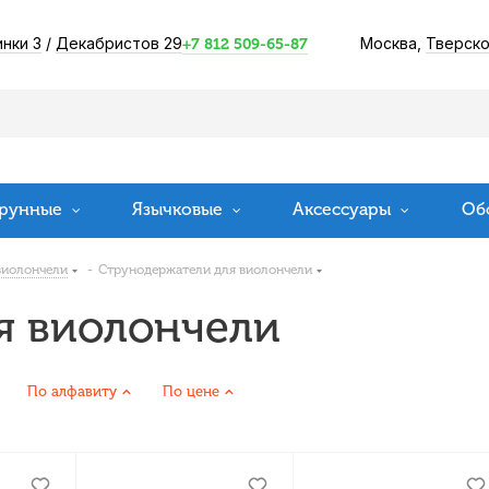
инки 3
/
Декабристов 29
Москва,
Тверско
+7 812 509-65-87
рунные
Язычковые
Аксессуары
Об
виолончели
-
Струнодержатели для виолончели
я виолончели
По алфавиту
По цене