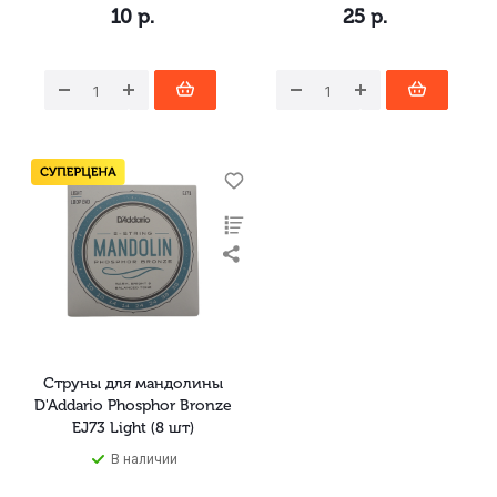
10
р.
25
р.
Струны для мандолины
D'Addario Phosphor Bronze
EJ73 Light (8 шт)
В наличии