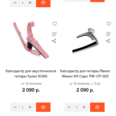
Каподастр для акустической
Каподастр для гитары Planet
гитары Kyser KG6K
Waves NS Capo PW-CP-02S
В наличии
В наличии, > 3 шт.
2 090
р.
2 090
р.