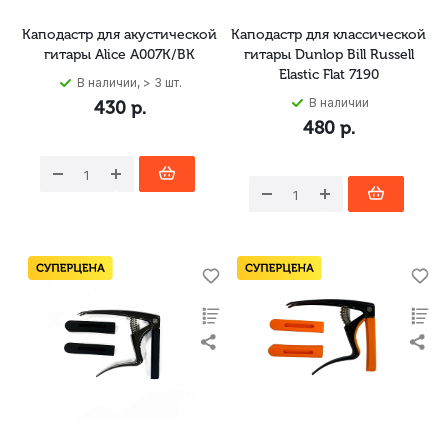
Каподастр для акустической
Каподастр для классической
гитары Alice A007K/BK
гитары Dunlop Bill Russell
Elastic Flat 7190
В наличии, > 3 шт.
В наличии
430
р.
480
р.