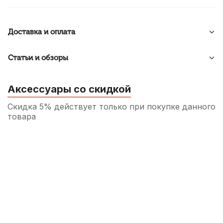
Доставка и оплата
Статьи и обзоры
Аксессуары со скидкой
Скидка 5% действует только при покупке данного
товара
Медиатор для гитары Dunlop Nylon
Standard
50
р.
47
р.
Купить
Увлажнитель для укулеле Flight FHU-SL
310
р.
294
р.
Купить