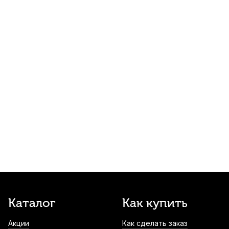
Увлажнитель для гитары Solo
фиолетовый
380
р.
361
р.
Купить
Каподастр для акустической гитары Alice
A007K/BK
430
р.
408
р.
Купить
Каподастр для гитары Solo 3-in-1 Silver
универсальный
600
р.
570
р.
Купить
Звукосниматель для акустической
Каталог
Как купить
гитары Musedo CP-60G
Акции
Как сделать заказ
640
р.
608
р.
Купить