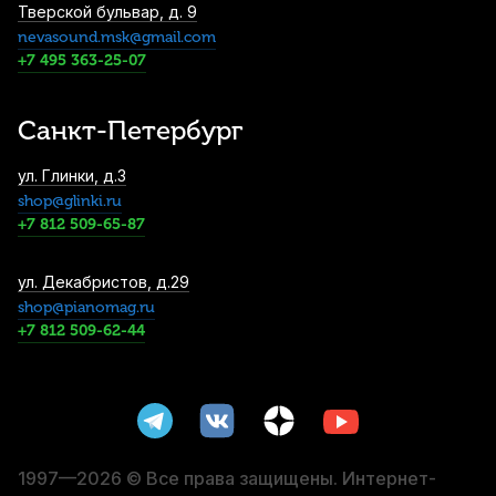
Тверской бульвар, д. 9
nevasound.msk@gmail.com
Стойка для гитары Guitto GGS-03-BK
+7 495 363-25-07
1 450
р.
1 377
р.
Купить
Санкт-Петербург
Струны для классической гитары
ул. Глинки, д.3
D'Addario Pro-Arte EJ29 Moderate (6 шт)
shop@glinki.ru
1 520
р.
1 444
р.
Купить
+7 812 509-65-87
Чехол для акустической гитары Hyper
ул. Декабристов, д.29
Bag ЧГВС10СН
shop@pianomag.ru
+7 812 509-62-44
1 650
р.
1 567
р.
Купить
Струны для классической гитары Savarez
HT Classic 540 J High (6 шт)
2 210
р.
2 099
р.
Купить
1997—2026 © Все права защищены. Интернет-