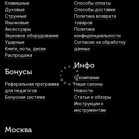
Клавишные
Способы оплаты
Духовые
Способы доставки
Струны для классической гитары La Bella
Струнные
Политика возврата
Elite Sweetone 1-S Light (6 шт)
Язычковые
товаров
Аксессуары
Политика
900
р.
855
р.
Купить
Звуковое оборудование
конфиденциальности
Ударные
Согласие на обработку
Книги, ноты, диски
данных
Чехол для классической гитары Hyper
Распродажа
Bag ЧГ3410 3/4
Инфо
1 150
р.
1 092
р.
Купить
Бонусы
О компании
Струны для классической гитары
Реферальная программа
Наши салоны
D'Addario Pro-Arte EJ43 Light (6 шт)
для педагогов
Новости
Бонусная система
Статьи и обзоры
1 260
р.
1 197
р.
Купить
Инструкции к
инструментам
Струны для классической гитары
Hannabach Silver Plated 800 HT High (6
Москва
шт)
1 410
р.
1 339
р.
Купить