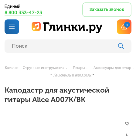
Единый
Заказать звонок
8 800 333-47-25
0
Каталог
-
Струнные инструменты
-
Гитары
-
Аксессуары для гитар
-
Каподастры для гитар
Каподастр для акустической
гитары Alice A007K/BK