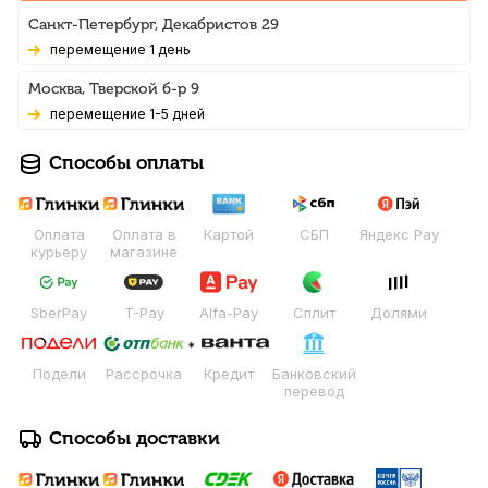
Санкт-Петербург, Декабристов 29
Перемещение 1 день
Москва, Тверской б-р 9
Перемещение 1-5 дней
Способы оплаты
Оплата
Оплата в
Картой
СБП
Яндекс Pay
курьеру
магазине
SberPay
T-Pay
Alfa-Pay
Сплит
Долями
Подели
Рассрочка
Кредит
Банковский
перевод
Способы доставки