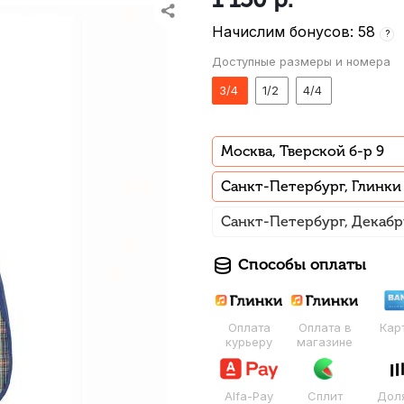
Начислим бонусов: 58
?
Доступные размеры и номера
3/4
1/2
4/4
Москва, Тверской б-р 9
Санкт-Петербург, Глинки
Санкт-Петербург, Декабр
Способы оплаты
Оплата
Оплата в
Кар
курьеру
магазине
Alfa-Pay
Сплит
Дол