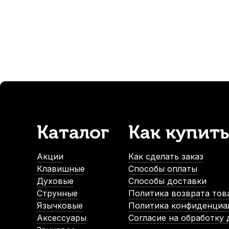
24
р.
-5%
СУПЕРЦЕНА
Каталог
Как купить
Каподастр для гитары Solo 3-in-1 Black orange универсал
В наличии, > 3 шт.
Акции
Как сделать заказ
600
р.
Клавишные
Способы оплаты
570
р.
Духовые
Способы доставки
Струнные
Политика возврата тов
Язычковые
Политика конфиденциа
-5%
-5%
Аксессуары
Согласие на обработку