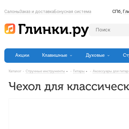
СПб,
Гл
Салоны
Заказ и доставка
Бонусная система
Акции
Клавишные
Духовые
Ст
Каталог
-
Струнные инструменты
-
Гитары
-
Аксессуары для гитар
Чехол для классическ