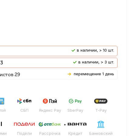
В наличии, > 10 шт.
В наличии, > 3 шт.
 3
Перемещение 1 день
истов 29
той
СБП
Яндекс Pay
SberPay
T-Pay
ями
Подели
Рассрочка
Кредит
Банковский