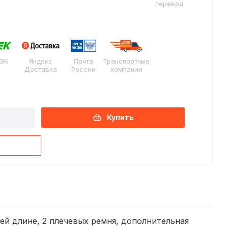
перевод
ЭК
Яндекс
Почта
Транспортные
Доставка
России
компании
Купить
сей длине, 2 плечевых ремня, дополнительная