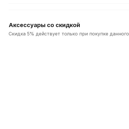
Аксессуары со скидкой
Скидка 5% действует только при покупке данного
-5%
Порожек для акустической гитары Alice A026G нижний
В наличии, > 10 шт.
25
р.