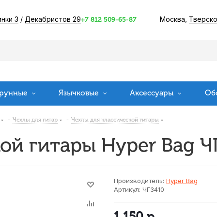
инки 3
/
Декабристов 29
Москва,
Тверско
+7 812 509-65-87
рунные
Язычковые
Аксессуары
Об
-
Чехлы для гитар
-
Чехлы для классической гитары
ой гитары Hyper Bag Ч
Производитель:
Hyper Bag
Артикул:
ЧГ3410
1 150
р.