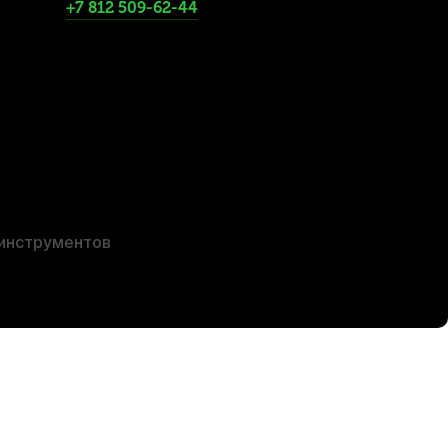
+7 812 509-62-44
r Bag ЧГ3410 3/4
 инструментов