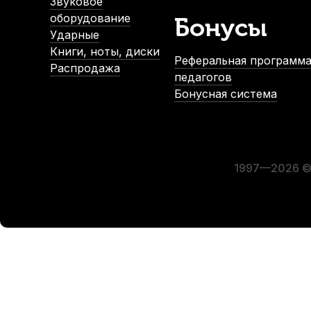
Звуковое
оборудование
Бонусы
Ударные
Книги, ноты, диски
Реферальная программа
Распродажа
педагогов
Бонусная система
Увлажнитель для гитары Dunlop HE360
Стойка для г
В наличии
В
700
р.
665
р.
1997—2026 © 
-5%
СУПЕРЦЕНА