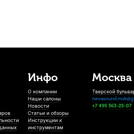
38
р.
-5%
СУПЕРЦЕНА
Инфо
Москва
ьный
Подставка для ноги гитариста Soundking DG001
Зв
В наличии, > 10 шт.
О компании
Тверской бульвар
640
р.
Наши салоны
nevasound.msk@g
608
р.
Новости
+7 495 363-25-07
аров
Статьи и обзоры
льности
Инструкции к
-5%
 данных
инструментам