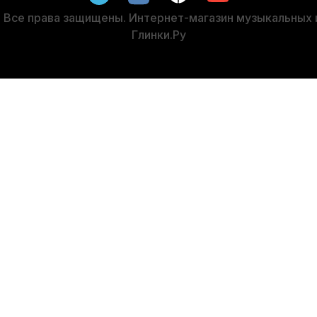
3 819
р.
4 351
р.
Все права защищены. Интернет-магазин музыкальных
Глинки.Ру
-5%
СУПЕРЦЕНА
 трубы Schilke Symphony M2 посеребренный
Мундштук для 
В наличии
15 990
р.
15 190
р.
-5%