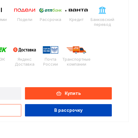
ями
Подели
Рассрочка
Кредит
Банковский
перевод
ЭК
Яндекс
Почта
Транспортные
Доставка
России
компании
Купить
В рассрочку