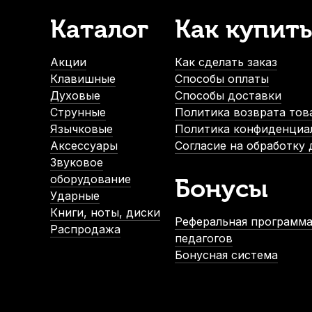
Каталог
Как купить
Протирка для трубы BG A31T микрофибра
Футляр дл
В наличии, > 3 шт.
В н
Акции
Как сделать заказ
2 240
р.
2
Клавишные
Способы оплаты
2 128
р.
2
Духовые
Способы доставки
Струнные
Политика возврата тов
Язычковые
Политика конфиденциа
-5%
-5%
Аксессуары
Согласие на обработку
Звуковое
оборудование
Бонусы
Ударные
Книги, ноты, диски
Реферальная программа
Распродажа
педагогов
Бонусная система
Мундштук для трубы Faxx 7C посеребренный
Футляр
В наличии
3 350
р.