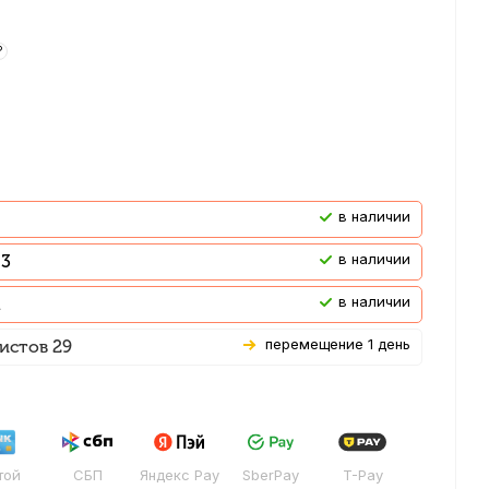
?
В наличии
В наличии
 3
В наличии
Перемещение 1 день
истов 29
той
СБП
Яндекс Pay
SberPay
T-Pay