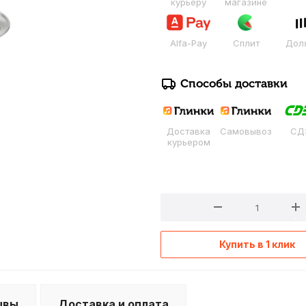
курьеру
магазине
Alfa-Pay
Сплит
Дол
Способы доставки
Доставка
Самовывоз
СД
курьером
Купить в 1 клик
ывы
Доставка и оплата