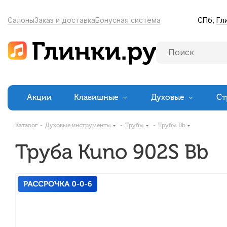
СПб,
Гл
Салоны
Заказ и доставка
Бонусная система
Акции
Клавишные
Духовые
Ст
Каталог
-
Духовые инструменты
-
Трубы
-
Трубы Bb
Труба Kuno 902S Bb