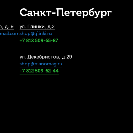
Санкт-Петербург
ундштук для трубы Gewa 3C посеребренный
В наличии, > 3 шт.
, д. 9
ул. Глинки, д.3
3 100
р.
mail.com
shop@glinki.ru
2 945
р.
+7 812 509-65-87
ул. Декабристов, д.29
-5%
shop@pianomag.ru
+7 812 509-62-44
Футляр для трубы Gewa прямоугольный
В наличии
6 700
р.