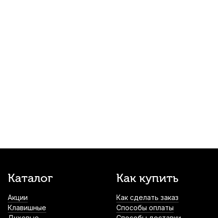
Мундштук для трубы Brahner MTR-7C
посеребренный
1 200
р.
1 140
р.
Купить
Лира для трубы Brahner SDMS-570N
никелированная
2 080
р.
1 976
р.
Купить
Мундштук для трубы Dunlop HE260
хромированный
2 840
р.
2 698
р.
Купить
Мундштук для трубы Gewa 3C
Каталог
Как купить
посеребренный
Акции
Как сделать заказ
3 100
р.
2 945
р.
Купить
Клавишные
Способы оплаты
Духовые
Способы доставки