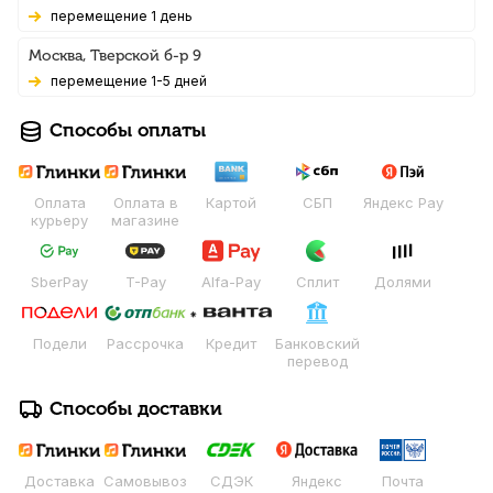
Перемещение 1 день
Москва, Тверской б-р 9
Перемещение 1-5 дней
Способы оплаты
Оплата
Оплата в
Картой
СБП
Яндекс Pay
курьеру
магазине
SberPay
T-Pay
Alfa-Pay
Сплит
Долями
Подели
Рассрочка
Кредит
Банковский
перевод
Способы доставки
Доставка
Самовывоз
СДЭК
Яндекс
Почта