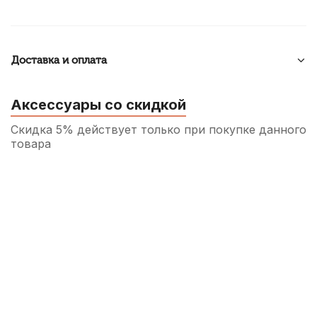
Доставка и оплата
Аксессуары со скидкой
Скидка 5% действует только при покупке данного
товара
Защита для помпового механизма трубы
Mazurka MZPMT
1 150
р.
1 092
р.
Купить
Чехол для трубы Lutner ЛТР1
1 190
р.
1 130
р.
Купить