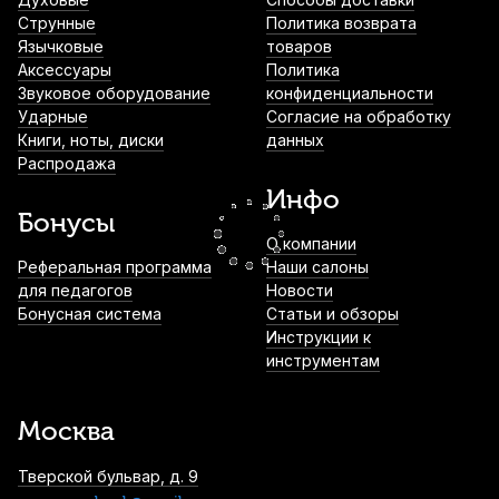
Футляр для трубы АМС ТР2
Струнные
Политика возврата
Язычковые
товаров
4 020
р.
3 819
р.
Купить
Аксессуары
Политика
Звуковое оборудование
конфиденциальности
Ударные
Согласие на обработку
Книги, ноты, диски
данных
Сурдина для трубы Brahner STR-3L
Распродажа
4 280
р.
4 066
р.
Купить
Инфо
Бонусы
О компании
Сурдина для трубы-пикколо SSHH Mute
Реферальная программа
Наши салоны
Practice
для педагогов
Новости
Бонусная система
Статьи и обзоры
4 600
р.
4 370
р.
Купить
Инструкции к
инструментам
Футляр для трубы Gewa прямоугольный
6 700
р.
6 365
р.
Купить
Москва
Тверской бульвар, д. 9