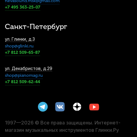
nevasound.msk@gmail.com
Гайтан-держатель для трубы Jancic
Jazzlab Trumpetholder
+7 495 363-25-07
8 130
р.
7 723
р.
Купить
Санкт-Петербург
Мундштук для трубы Bach 5MV
ул. Глинки, д.3
посеребренный
shop@glinki.ru
8 500
р.
8 075
р.
Купить
+7 812 509-65-87
Футляр для трубы Gator GL-Trumpet-A
ул. Декабристов, д.29
shop@pianomag.ru
10 990
р.
10 440
р.
Купить
+7 812 509-62-44
Мундштук для трубы Bach Commercial 5S
посеребренный
11 000
р.
10 450
р.
Купить
1997—2026 © Все права защищены. Интернет-
магазин музыкальных инструментов Глинки.Ру
Тренировочный мундштук для трубы