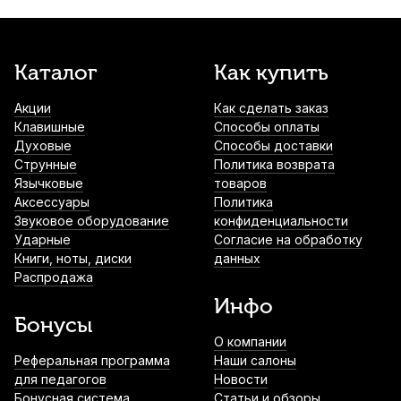
4 600
р.
4 370
р.
Купить
Сурдина для трубы Denis Wick DW5551
Каталог
Как купить
7 700
р.
7 315
р.
Купить
Акции
Как сделать заказ
Клавишные
Способы оплаты
Духовые
Способы доставки
Футляр для трубы Kuno 902
Струнные
Политика возврата
8 350
р.
7 932
р.
Купить
Язычковые
товаров
Аксессуары
Политика
Звуковое оборудование
конфиденциальности
Ударные
Согласие на обработку
Мундштук для трубы Bach Commercial 5S
Книги, ноты, диски
данных
посеребренный
Распродажа
11 000
р.
10 450
р.
Купить
Инфо
Бонусы
О компании
Сурдина для трубы Warburton TR-1
Реферальная программа
Наши салоны
13 500
р.
12 825
р.
Купить
для педагогов
Новости
Бонусная система
Статьи и обзоры