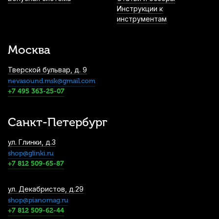
Инструкции к
инструментам
Мундштук для трубы Schilke 10A4
посеребренный
16 390
р.
15 570
р.
Купить
Москва
Тверской бульвар, д. 9
Чехол для трубы Gewa Compact Black
nevasound.msk@gmail.com
19 590
р.
18 610
р.
Купить
+7 495 363-25-07
Санкт-Петербург
ул. Глинки, д.3
shop@glinki.ru
+7 812 509-65-87
ул. Декабристов, д.29
shop@pianomag.ru
+7 812 509-62-44