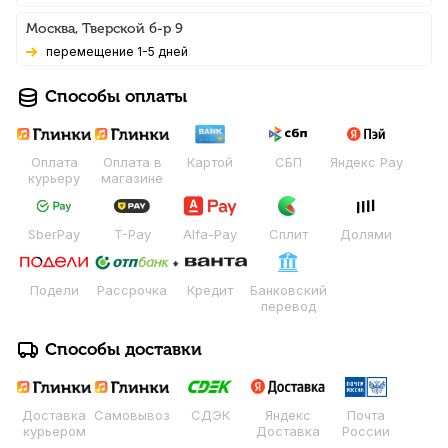
Москва, Тверской б-р 9
Перемещение 1-5 дней
Способы оплаты
Оплата
Оплата в
Картой
СБП
Яндекс Pay
курьеру
магазине
SberPay
T-Pay
Alfa-Pay
Сплит
Долями
Подели
Рассрочка
Кредит
Банковский
перевод
Способы доставки
Доставка
Самовывоз
СДЭК
Яндекс
Почта
курьером
Доставка
России