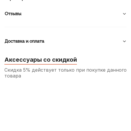
Отзывы
Доставка и оплата
Аксессуары со скидкой
Скидка 5% действует только при покупке данного
товара
Смазка для крон медных духовых
Superslick
350
р.
332
р.
Купить
Ершик для трубы APM двусторонний