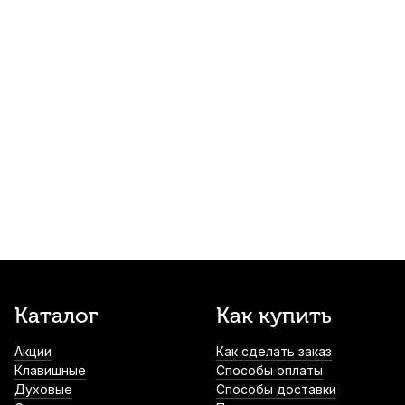
Трость для сопрано саксофона Kuno
Basic №2,75 пластиковая
1 000
р.
950
р.
Купить
Подставка для саксофона Dadi SS-01
1 200
р.
1 140
р.
Купить
Трости для баритон саксофона Rico №2
(3 шт)
1 400
р.
1 330
р.
Купить
Лигатура для тенор саксофона Kuno KL-
Каталог
Как купить
903 с колпачком
Акции
Как сделать заказ
1 700
р.
1 615
р.
Купить
Клавишные
Способы оплаты
Духовые
Способы доставки