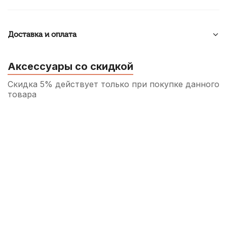
Доставка и оплата
Аксессуары со скидкой
Скидка 5% действует только при покупке данного
товара
Колпачок для мундштука альт саксофона
Brahner MCAS-22P пластиковый
80
р.
76
р.
Купить
Трость для альт саксофона Fedotov Reeds
Концертино №1
400
р.
380
р.
Купить