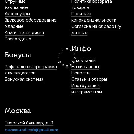
Лигатура для сопрано саксофона Kuno
Струнные
Политика возврата
KL-921 металлическая с колпачком
Язычковые
товаров
Аксессуары
Политика
1 700
р.
1 615
р.
Купить
Звуковое оборудование
конфиденциальности
Ударные
Согласие на обработку
Книги, ноты, диски
данных
Протирка для прямого сопрано
Распродажа
саксофона BG A33 микрофибра
Инфо
1 850
р.
1 757
р.
Купить
Бонусы
О компании
Трости для тенор саксофона Rico
Реферальная программа
Наши салоны
Plasticover №2 (5 шт)
для педагогов
Новости
Бонусная система
Статьи и обзоры
3 000
р.
2 850
р.
Купить
Инструкции к
инструментам
Лигатура для баритон саксофона Rico
никелированная с колпачком
Москва
3 450
р.
3 277
р.
Купить
Тверской бульвар, д. 9
nevasound.msk@gmail.com
Трости для альт саксофона Fedotov