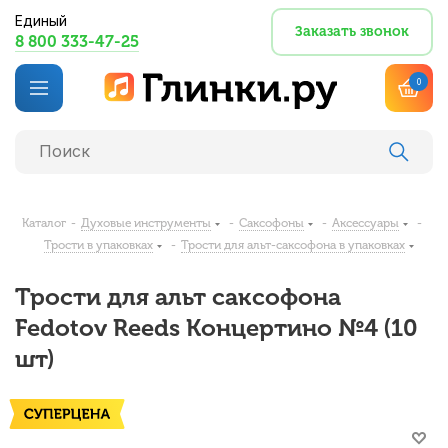
Единый
Заказать звонок
8 800 333-47-25
0
Каталог
-
Духовые инструменты
-
Саксофоны
-
Аксессуары
-
Трости в упаковках
-
Трости для альт-саксофона в упаковках
Трости для альт саксофона
Fedotov Reeds Концертино №4 (10
шт)