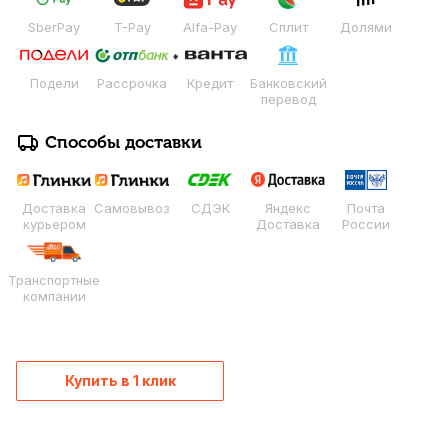
SberPay
T-Pay
Alfa-Pay
Сплит
Долями
Подели
Рассрочка
Кредит
Банковский
перевод
Способы доставки
Доставка
Самовывоз
СДЭК
Яндекс
Почта
курьером
Доставка
России
Транспортные
компании
Купить в 1 клик