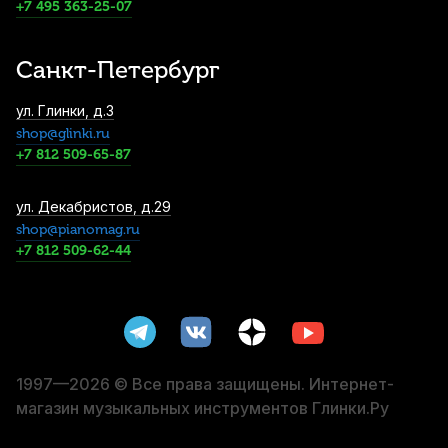
Reeds Signature №3+ (10 шт)
+7 495 363-25-07
3 800
р.
3 610
р.
Купить
Санкт-Петербург
Трость для баритон саксофона Legere
ул. Глинки, д.3
Signature Series №2,25 пластиковая
shop@glinki.ru
4 750
р.
4 512
р.
Купить
+7 812 509-65-87
Подушки для сопрано саксофона Kuno
ул. Декабристов, д.29
Premium
shop@pianomag.ru
+7 812 509-62-44
5 490
р.
5 215
р.
Купить
Трости для альт саксофона Vandoren Zz
№2,5 (10 шт)
5 500
р.
5 225
р.
Купить
1997—2026 © Все права защищены. Интернет-
магазин музыкальных инструментов Глинки.Ру
Трости для альт саксофона Vandoren Java
Red Cut filed №3 (10 шт)