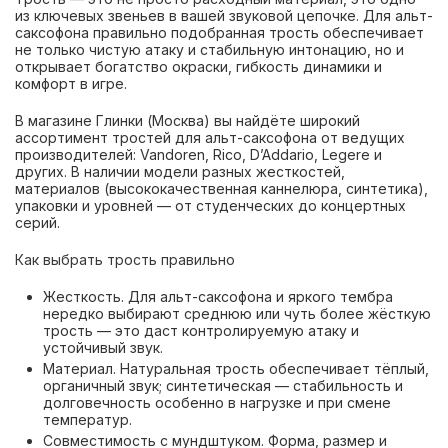
из ключевых звеньев в вашей звуковой цепочке. Для альт-
саксофона правильно подобранная трость обеспечивает
не только чистую атаку и стабильную интонацию, но и
открывает богатство окраски, гибкость динамики и
комфорт в игре.
В магазине Глинки (Москва) вы найдёте широкий
ассортимент тростей для альт-саксофона от ведущих
производителей: Vandoren, Rico, D’Addario, Legere и
других. В наличии модели разных жесткостей,
материалов (высококачественная каннелюра, синтетика),
упаковки и уровней — от студенческих до концертных
серий.
Как выбрать трость правильно
Жесткость. Для альт-саксофона и яркого тембра
нередко выбирают среднюю или чуть более жёсткую
трость — это даст контролируемую атаку и
устойчивый звук.
Материал. Натуральная трость обеспечивает тёплый,
органичный звук; синтетическая — стабильность и
долговечность особенно в нагрузке и при смене
температур.
Совместимость с мундштуком. Форма, размер и