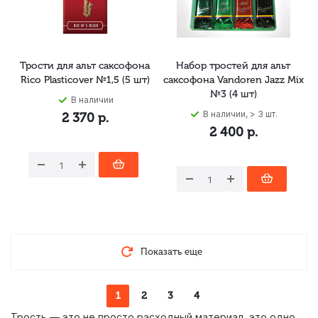
Трости для альт саксофона
Набор тростей для альт
Rico Plasticover №1,5 (5 шт)
саксофона Vandoren Jazz Mix
№3 (4 шт)
В наличии
В наличии, > 3 шт.
2 370
р.
2 400
р.
Показать еще
1
2
3
4
Трость — это не просто расходный материал, это одно