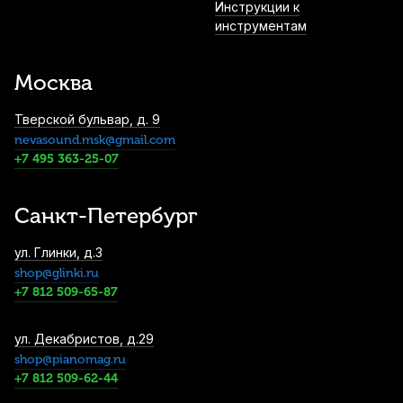
Инструкции к
инструментам
Трости для альт саксофона Fedotov
Reeds Концертино №2 (10 шт)
Москва
3 800
р.
3 610
р.
Купить
Тверской бульвар, д. 9
nevasound.msk@gmail.com
Трость для альт саксофона Legere French
Cut №2,5 пластиковая
+7 495 363-25-07
4 400
р.
4 180
р.
Купить
Санкт-Петербург
Трость для альт саксофона Legere Classic
ул. Глинки, д.3
Studio Cut №2,5 пластиковая
shop@glinki.ru
4 490
р.
4 265
р.
Купить
+7 812 509-65-87
Ремень для альт и тенор саксофона BG
ул. Декабристов, д.29
Lady Regular S41SH с пластиковым
shop@pianomag.ru
карабином
+7 812 509-62-44
4 590
р.
4 360
р.
Купить