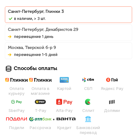
Санкт-Петербург, Глинки 3
В наличии, > 3 шт.
Санкт-Петербург, Декабристов 29
Перемещение 1 день
Москва, Тверской б-р 9
Перемещение 1-5 дней
Способы оплаты
Оплата
Оплата в
Картой
СБП
Яндекс Pay
курьеру
магазине
SberPay
T-Pay
Alfa-Pay
Сплит
Долями
Подели
Рассрочка
Кредит
Банковский
перевод