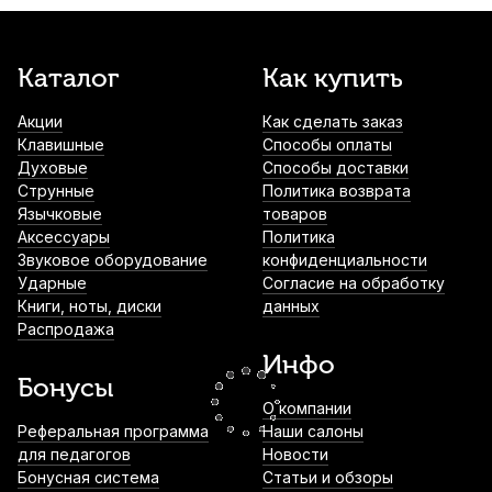
1 700
р.
1 615
р.
Купить
Лигатура для альт саксофона Kuno KL-
Каталог
Как купить
917S с колпачком
Акции
Как сделать заказ
1 700
р.
1 615
р.
Купить
Клавишные
Способы оплаты
Духовые
Способы доставки
Футляр для тростей тенор саксофона
Струнные
Политика возврата
Kuno на 10 тростей, синий
Язычковые
товаров
Аксессуары
Политика
1 800
р.
1 710
р.
Купить
Звуковое оборудование
конфиденциальности
Ударные
Согласие на обработку
Книги, ноты, диски
данных
Подставка для альт саксофона Kuno
Распродажа
2 600
р.
2 470
р.
Купить
Инфо
Бонусы
О компании
Трости для сопрано саксофона Rico
Реферальная программа
Наши салоны
Grand Concert Select №4 (10 шт)
для педагогов
Новости
Бонусная система
Статьи и обзоры
2 900
р.
2 755
р.
Купить