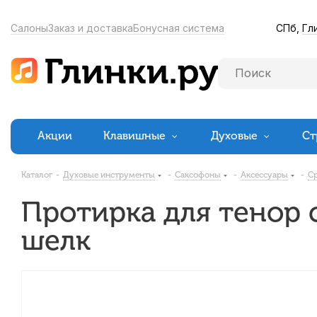
СПб,
Гл
Салоны
Заказ и доставка
Бонусная система
Акции
Клавишные
Духовые
Ст
Каталог
-
Духовые инструменты
-
Саксофоны
-
Аксессуары
-
Ср
Протирка для тенор
шелк