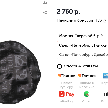
2 760
р.
Начислим бонусов: 138
?
Москва, Тверской б-р 9
Санкт-Петербург, Глинки
Санкт-Петербург, Декабр
Способы оплаты
Оплата
Оплата в
Кар
курьеру
магазине
Alfa-Pay
Сплит
Дол