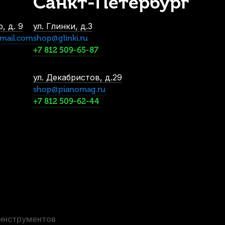
Санкт-Петербург
рости для сопрано саксофона Kuno Black №2 (8 шт)
В наличии, > 10 шт.
, д. 9
ул. Глинки, д.3
1 400
р.
mail.com
shop@glinki.ru
1 330
р.
+7 812 509-65-87
ул. Декабристов, д.29
-5%
shop@pianomag.ru
СУПЕРЦЕНА
+7 812 509-62-44
Лигатура для альт саксофона Kuno KL-907S с колпачком
В наличии, > 10 шт.
1 900
р.
1 805
р.
 инструментов