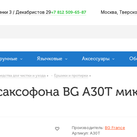
инки 3
/
Декабристов 29
Москва,
Тверско
+7 812 509-65-87
рунные
Язычковые
Аксессуары
Об
едства для чистки и ухода
-
Ершики и протирки
 саксофона BG A30T ми
Производитель:
BG France
Артикул:
A30T