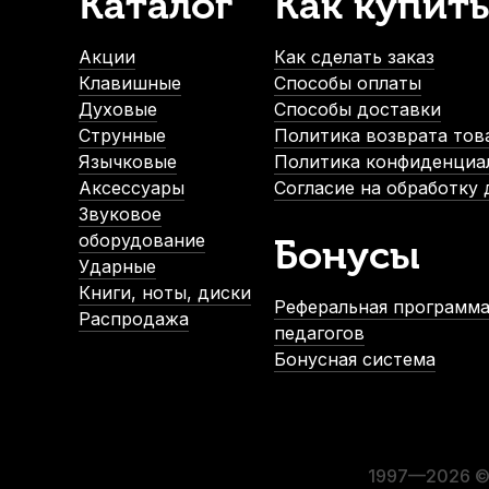
Каталог
Как купить
Подставка для альт и тенор саксофона Soundking DH005
В наличии, > 3 шт.
Акции
Как сделать заказ
1 270
р.
Клавишные
Способы оплаты
1 206
р.
Духовые
Способы доставки
Струнные
Политика возврата тов
Язычковые
Политика конфиденциа
-5%
Аксессуары
Согласие на обработку
СУПЕРЦЕНА
Звуковое
оборудование
Бонусы
Ударные
Книги, ноты, диски
Реферальная программа
Распродажа
педагогов
Бонусная система
Лигатура для альт саксофона Kuno KL-917S с колпачком
В наличии, > 10 шт.
1 700
р.
1 615
р.
1997—2026 © 