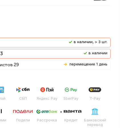
В наличии, > 3 шт.
В наличии
 3
Перемещение 1 день
истов 29
той
СБП
Яндекс Pay
SberPay
T-Pay
ями
Подели
Рассрочка
Кредит
Банковский
перевод