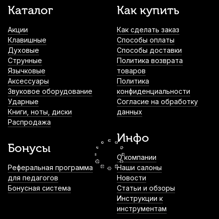
Подушки для баритон саксофона Kuno
Каталог
Как купить
Basic
Акции
Как сделать заказ
2 360
р.
2 242
р.
Купить
Клавишные
Способы оплаты
Духовые
Способы доставки
Трости для сопрано саксофона Rico
Струнные
Политика возврата
Royal №3,5 (10 шт)
Язычковые
товаров
Аксессуары
Политика
2 600
р.
2 470
р.
Купить
Звуковое оборудование
конфиденциальности
Ударные
Согласие на обработку
Книги, ноты, диски
данных
Трости для сопрано саксофона Fedotov
Распродажа
Reeds Концертино №2,5 (10 шт)
Инфо
3 000
р.
2 850
р.
Купить
Бонусы
О компании
Трости для сопрано саксофона Vandoren
Реферальная программа
Наши салоны
Zz №3,5 (10 шт)
для педагогов
Новости
Бонусная система
Статьи и обзоры
4 400
р.
4 180
р.
Купить
Инструкции к
инструментам
Ремень для альт и тенор саксофона BG