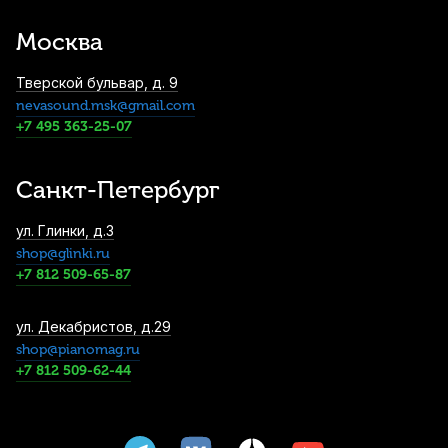
Leather Regular S20SH с пластиковым
Москва
карабином
5 330
р.
5 063
р.
Купить
Тверской бульвар, д. 9
nevasound.msk@gmail.com
Трости для альт саксофона Vandoren Zz
+7 495 363-25-07
№2,5 (10 шт)
5 500
р.
5 225
р.
Купить
Санкт-Петербург
Трости для альт саксофона Vandoren
ул. Глинки, д.3
Traditional №2 (10 шт)
shop@glinki.ru
5 900
р.
5 605
р.
Купить
+7 812 509-65-87
Трости для альт саксофона Vandoren V16
ул. Декабристов, д.29
№2,5 (10 шт)
shop@pianomag.ru
+7 812 509-62-44
6 250
р.
5 937
р.
Купить
Трости для альт саксофона Vandoren V21