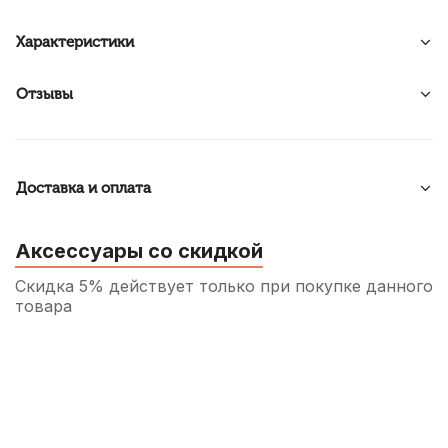
Характеристики
Отзывы
Доставка и оплата
Аксессуары со скидкой
Скидка 5% действует только при покупке данного
товара
Трость для сопрано саксофона Rico
Select Jazz filed №3M
270
р.
256
р.
Купить