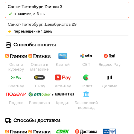
Санкт-Петербург, Глинки 3
В наличии, > 3 шт.
Санкт-Петербург, Декабристов 29
Перемещение 1 день
Способы оплаты
Оплата
Оплата в
Картой
СБП
Яндекс Pay
курьеру
магазине
SberPay
T-Pay
Alfa-Pay
Сплит
Долями
Подели
Рассрочка
Кредит
Банковский
перевод
Способы доставки