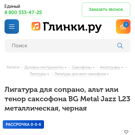
Единый
Заказать звонок
8 800 333-47-25
0
Каталог
-
Духовые инструменты
-
Саксофоны
-
Аксессуары
-
Лигатуры
-
Лигатуры для альт-саксофона
Лигатура для сопрано, альт или
тенор саксофона BG Metal Jazz L23
металлическая, черная