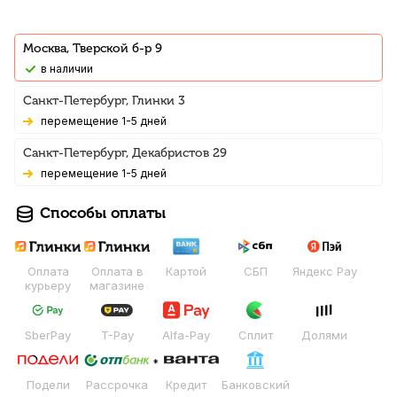
Москва, Тверской б-р 9
В наличии
Санкт-Петербург, Глинки 3
Перемещение 1-5 дней
Санкт-Петербург, Декабристов 29
Перемещение 1-5 дней
Способы оплаты
Оплата
Оплата в
Картой
СБП
Яндекс Pay
курьеру
магазине
SberPay
T-Pay
Alfa-Pay
Сплит
Долями
Подели
Рассрочка
Кредит
Банковский