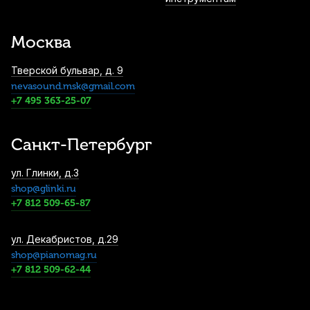
Набор тростей для альт саксофона
Vandoren Classical Mix №2,5 (3 шт)
Москва
2 000
р.
1 900
р.
Купить
Тверской бульвар, д. 9
nevasound.msk@gmail.com
Трости для альт саксофона Rico
Plasticover №2 (5 шт)
+7 495 363-25-07
2 240
р.
2 128
р.
Купить
Санкт-Петербург
Трости для тенор саксофона Rico №3 (10
ул. Глинки, д.3
шт)
shop@glinki.ru
3 600
р.
3 420
р.
Купить
+7 812 509-65-87
Трость для альт саксофона Legere
ул. Декабристов, д.29
American Cut №2,75 пластиковая
shop@pianomag.ru
+7 812 509-62-44
4 400
р.
4 180
р.
Купить