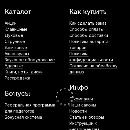
Накладки на мундштук Kuno желтые,
Каталог
Как купить
узкие 0,4 мм (6 шт)
Акции
Как сделать заказ
790
р.
750
р.
Купить
Клавишные
Способы оплаты
Духовые
Способы доставки
Трость для баритон саксофона Vandoren
Струнные
Политика возврата
Zz №3,5
Язычковые
товаров
Аксессуары
Политика
1 220
р.
1 159
р.
Купить
Звуковое оборудование
конфиденциальности
Ударные
Согласие на обработку
Книги, ноты, диски
данных
Трости для сопрано саксофона Rico
Распродажа
Hemke №4 (5 шт)
Инфо
1 290
р.
1 225
р.
Купить
Бонусы
О компании
Трости для тенор саксофона Kuno Blue
Реферальная программа
Наши салоны
№3 (8 шт)
для педагогов
Новости
Бонусная система
Статьи и обзоры
1 700
р.
1 615
р.
Купить
Инструкции к
инструментам