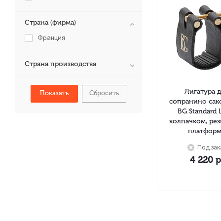
Страна (фирма)
Франция
Страна производства
Лигатура 
Сбросить
сопранино сак
BG Standard 
колпачком, ре
платформ
Под зак
4 220
р