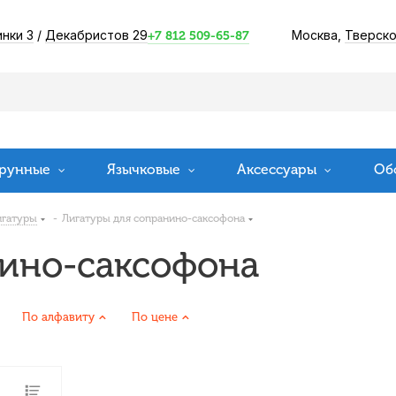
инки 3
/
Декабристов 29
Москва,
Тверско
+7 812 509-65-87
рунные
Язычковые
Аксессуары
Об
игатуры
-
Лигатуры для сопранино-саксофона
нино-саксофона
По алфавиту
По цене