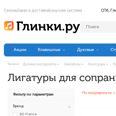
СПб,
Гл
Салоны
Заказ и доставка
Бонусная система
Акции
Клавишные
Духовые
Ст
Каталог
-
Духовые инструменты
-
Саксофоны
-
Аксессуары
-
Л
Лигатуры для сопра
По популярности
Фильтр по параметрам
Бренд
BG France