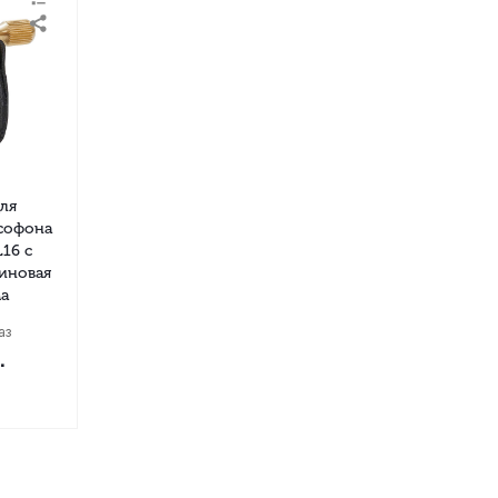
для
софона
L16 с
зиновая
а
аз
.