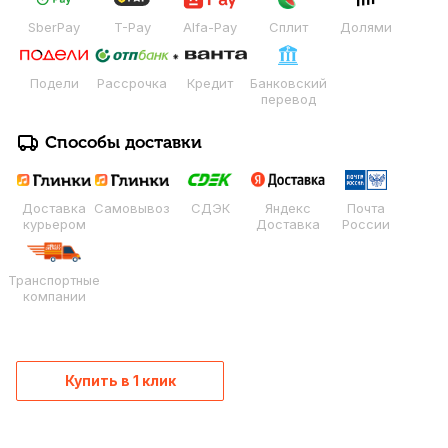
SberPay
T-Pay
Alfa-Pay
Сплит
Долями
Подели
Рассрочка
Кредит
Банковский
перевод
Способы доставки
Доставка
Самовывоз
СДЭК
Яндекс
Почта
курьером
Доставка
России
Транспортные
компании
Купить в 1 клик