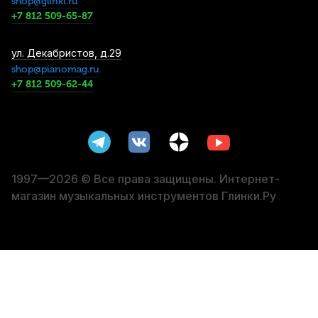
shop@glinki.ru
4 400
р.
4 180
р.
Купить
+7 812 509-65-87
Трости для сопрано саксофона Vandoren
ул. Декабристов, д.29
V16 №2,5 (10 шт)
shop@pianomag.ru
+7 812 509-62-44
4 600
р.
4 370
р.
Купить
Трость для тенор саксофона Legere
French Cut №2,75 пластиковая
4 750
р.
4 512
р.
Купить
1997—2026 © Все права защищены. Интернет-
магазин музыкальных инструментов Глинки.Ру
Трости для баритон саксофона Rico
Royal №2 (10 шт)
4 900
р.
4 655
р.
Купить
Трости для альт саксофона Vandoren Java
№1,5 (10 шт)
5 700
р.
5 415
р.
Купить