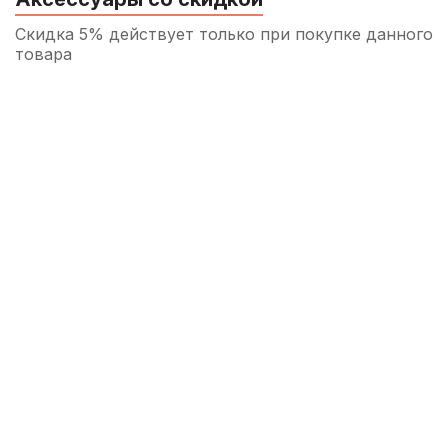
Скидка 5% действует только при покупке данного
товара
Трость для сопрано саксофона Rico
Hemke №3,5
260
р.
247
р.
Купить
Трость для альт саксофона Rico №2,5
260
р.
247
р.
Купить
Трость для альт саксофона D'Addario
Organic Select Jazz filed №2S
350
р.
332
р.
Купить
Ткань для протирки и полировки