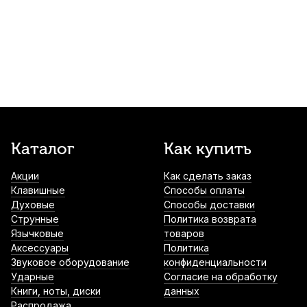
инструмента Kuno
450
р.
427
р.
Купить
Накладки на мундштук Kuno черные,
узкие 0,75 мм (6 шт)
490
р.
465
р.
Купить
Трость для тенор саксофона Kuno Basic
Каталог
Как купить
№2,25 пластиковая
Акции
Как сделать заказ
1 100
р.
1 045
р.
Купить
Клавишные
Способы оплаты
Духовые
Способы доставки
Трости для сопрано саксофона Kuno
Струнные
Политика возврата
Black №3 (8 шт)
Язычковые
товаров
Аксессуары
Политика
1 400
р.
1 330
р.
Купить
Звуковое оборудование
конфиденциальности
Ударные
Согласие на обработку
Книги, ноты, диски
данных
Лигатура для тенор саксофона Kuno KL-
Распродажа
923 металлическая с колпачком