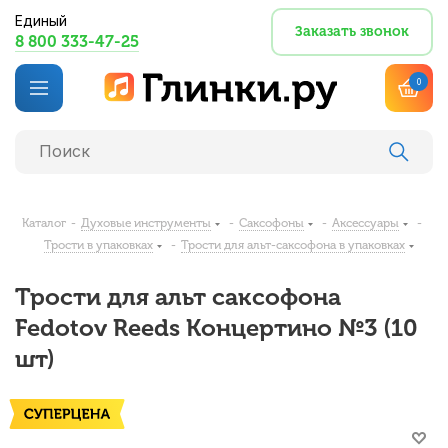
Единый
Заказать звонок
8 800 333-47-25
0
Каталог
-
Духовые инструменты
-
Саксофоны
-
Аксессуары
-
Трости в упаковках
-
Трости для альт-саксофона в упаковках
Трости для альт саксофона
Fedotov Reeds Концертино №3 (10
шт)