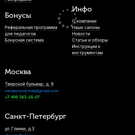
Инфо
1 700
р.
1 615
р.
Купить
Бонусы
О компании
Трости для сопрано саксофона Rico
Реферальная программа
Наши салоны
№3,5 (10 шт)
для педагогов
Новости
Бонусная система
Статьи и обзоры
2 500
р.
2 375
р.
Купить
Инструкции к
инструментам
Трости для альт саксофона Rico №3 (10
шт)
Москва
2 600
р.
2 470
р.
Купить
Тверской бульвар, д. 9
nevasound.msk@gmail.com
Трости для тенор саксофона Rico Royal
№3 (10 шт)
+7 495 363-25-07
3 900
р.
3 705
р.
Купить
Санкт-Петербург
Трости для сопрано саксофона Vandoren
ул. Глинки, д.3
Zz №4 (10 шт)