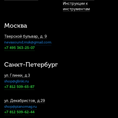
2 000
р.
1 900
р.
Купить
Инструкции к
инструментам
Чехол для альт саксофона Lutner ЛСА2
2 180
р.
2 071
р.
Купить
Москва
Тверской бульвар, д. 9
nevasound.msk@gmail.com
Лигатура для баритон саксофона BG Flex
+7 495 363-25-07
Red LFSB9 из синтетического материала
с колпачком
3 320
р.
3 154
р.
Купить
Санкт-Петербург
Подставка для тенор саксофона Kuno
ул. Глинки, д.3
3 490
р.
3 315
р.
shop@glinki.ru
Купить
+7 812 509-65-87
ул. Декабристов, д.29
Трости для тенор саксофона Rico №3 (10
shop@pianomag.ru
шт)
+7 812 509-62-44
3 600
р.
3 420
р.
Купить