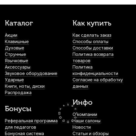
3 000
р.
2 850
р.
Купить
Каталог
Как купить
Трость для альт саксофона D'Addario
Organic Select Jazz filed №2M
Акции
Как сделать заказ
350
р.
332
р.
Купить
Клавишные
Способы оплаты
Духовые
Способы доставки
Струнные
Политика возврата
Протирка для альт саксофона Kuno
Язычковые
товаров
Square
Аксессуары
Политика
490
р.
465
р.
Купить
Звуковое оборудование
конфиденциальности
Ударные
Согласие на обработку
Книги, ноты, диски
данных
Трости для тенор саксофона Rico Hemke
Распродажа
№2,5 (5 шт)
Инфо
1 950
р.
1 852
р.
Купить
Бонусы
О компании
Реферальная программа
Наши салоны
Лигатура для сопрано саксофона Kuno
для педагогов
KL-906M с колпачком
Новости
Бонусная система
Статьи и обзоры