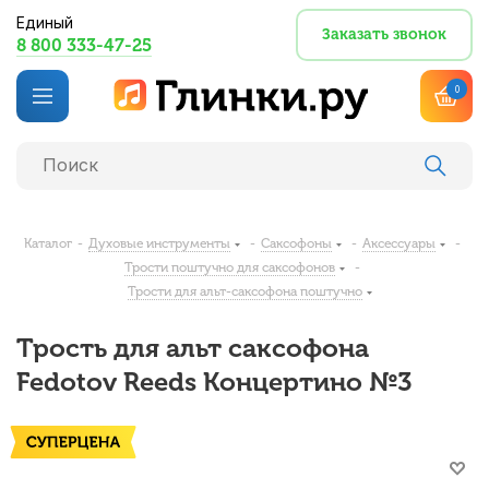
Единый
Заказать звонок
8 800 333-47-25
0
Каталог
-
Духовые инструменты
-
Саксофоны
-
Аксессуары
-
Трости поштучно для саксофонов
-
Трости для альт-саксофона поштучно
Трость для альт саксофона
Fedotov Reeds Концертино №3