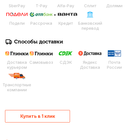
SberPay
T-Pay
Alfa-Pay
Сплит
Долями
Подели
Рассрочка
Кредит
Банковский
перевод
Способы доставки
Доставка
Самовывоз
СДЭК
Яндекс
Почта
курьером
Доставка
России
Транспортные
компании
Купить в 1 клик