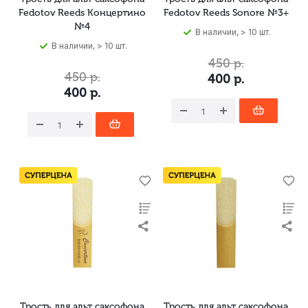
Fedotov Reeds Концертино
Fedotov Reeds Sonore №3+
№4
В наличии, > 10 шт.
В наличии, > 10 шт.
450
р.
450
р.
400
р.
400
р.
Трость для альт саксофона
Трость для альт саксофона