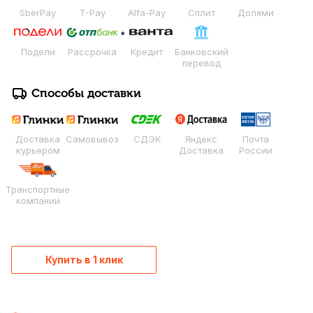
SberPay
T-Pay
Alfa-Pay
Сплит
Долями
Подели
Рассрочка
Кредит
Банковский
перевод
Способы доставки
Доставка
Самовывоз
СДЭК
Яндекс
Почта
курьером
Доставка
России
Транспортные
компании
Купить в 1 клик