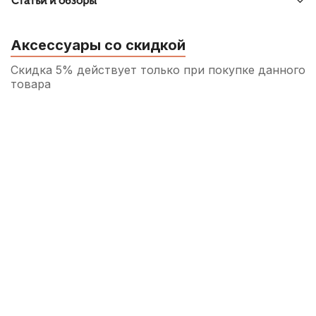
Статьи и обзоры
Аксессуары со скидкой
Скидка 5% действует только при покупке данного
товара
Трость для сопрано саксофона Rico La
Voz Hard
210
р.
199
р.
Купить
Трость для сопрано саксофона Fedotov
Reeds Концертино №3
300
р.
285
р.
Купить
Трость для баритон саксофона Rico №1,5
450
р.
427
р.
Купить