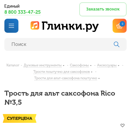
Единый
Заказать звонок
8 800 333-47-25
0
Каталог
-
Духовые инструменты
-
Саксофоны
-
Аксессуары
-
Трости поштучно для саксофонов
-
Трости для альт-саксофона поштучно
Трость для альт саксофона Rico
№3,5