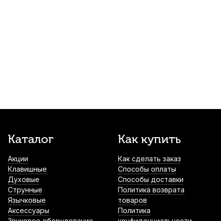
Трость для альт саксофона Vandoren Java
Red Cut filed №1,5
570
р.
541
р.
Купить
Трость для сопрано саксофона Kuno №3
пластиковая
1 300
р.
1 235
р.
Купить
Трости для тенор саксофона Kuno Blue
Каталог
Как купить
№3 (8 шт)
Акции
Как сделать заказ
1 700
р.
1 615
р.
Купить
Клавишные
Способы оплаты
Духовые
Способы доставки
Лигатура для баритон саксофона Kuno
Струнные
Политика возврата
KL-909M с колпачком
Язычковые
товаров
Аксессуары
Политика
1 900
р.
1 805
р.
Купить
Звуковое оборудование
конфиденциальности