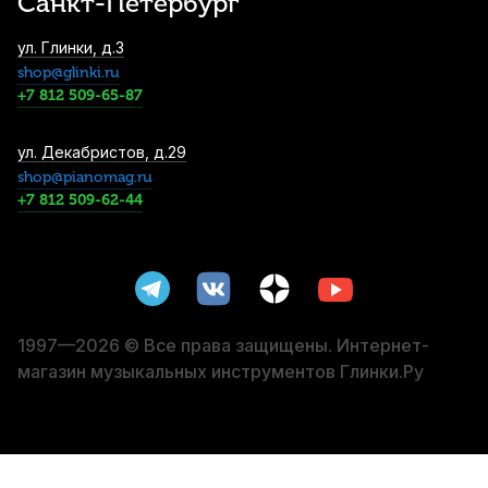
Санкт-Петербург
Футляр для альт саксофона Gator GL-
ул. Глинки, д.3
Altosax-MPC (A)
shop@glinki.ru
13 490
р.
12 815
р.
Купить
+7 812 509-65-87
Чехол для тенор саксофона Gewa
ул. Декабристов, д.29
Prestige SPS
shop@pianomag.ru
+7 812 509-62-44
19 670
р.
18 686
р.
Купить
Мундштук для тенор саксофона
D'Addario Select Jazz Marble D6M
эбонитовый
21 170
р.
20 111
р.
Купить
1997—2026 © Все права защищены. Интернет-
магазин музыкальных инструментов Глинки.Ру
Мундштук для альт саксофона Vandoren
Jumbo Java A35 эбонитовый
22 850
р.
21 707
р.
Купить