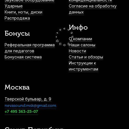
Ударные
Согласие на обработку
Книги, ноты, диски
данных
Трости для сопрано саксофона Rico
Распродажа
Grand Concert Select №3 (10 шт)
Инфо
2 900
р.
2 755
р.
Купить
Бонусы
О компании
Трость для альт саксофона Legere Classic
Реферальная программа
Наши салоны
№2,5 пластиковая
для педагогов
Новости
Бонусная система
Статьи и обзоры
3 300
р.
3 135
р.
Купить
Инструкции к
инструментам
Трость для тенор саксофона Legere
French Cut №2,5 пластиковая
Москва
4 750
р.
4 512
р.
Купить
Тверской бульвар, д. 9
nevasound.msk@gmail.com
Трость для альт саксофона Vandoren VK1
40 пластиковая
+7 495 363-25-07
7 000
р.
6 650
р.
Купить