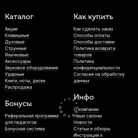
Каталог
Как купить
Трость для альт саксофона Rico №3,5
260
р.
247
р.
Купить
Акции
Как сделать заказ
Клавишные
Способы оплаты
Духовые
Способы доставки
Струнные
Политика возврата
Трость для альт саксофона D'Addario
Язычковые
товаров
Organic Select Jazz filed №2S
Аксессуары
Политика
350
р.
332
р.
Купить
Звуковое оборудование
конфиденциальности
Ударные
Согласие на обработку
Книги, ноты, диски
данных
Трость для тенор саксофона D'Addario
Распродажа
Organic Select Jazz filed №2H
Инфо
480
р.
456
р.
Купить
Бонусы
О компании
Реферальная программа
Наши салоны
Накладки на мундштук Kuno желтые,
для педагогов
узкие 0,4 мм (6 шт)
Новости
Бонусная система
Статьи и обзоры
790
р.
750
р.
Купить
Инструкции к