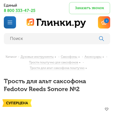
Единый
Заказать звонок
8 800 333-47-25
0
Каталог
-
Духовые инструменты
-
Саксофоны
-
Аксессуары
-
Трости поштучно для саксофонов
-
Трости для альт-саксофона поштучно
Трость для альт саксофона
Fedotov Reeds Sonore №2