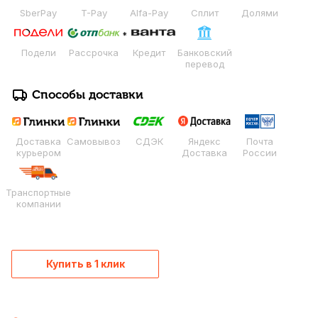
SberPay
T-Pay
Alfa-Pay
Сплит
Долями
Подели
Рассрочка
Кредит
Банковский
перевод
Способы доставки
Доставка
Самовывоз
СДЭК
Яндекс
Почта
курьером
Доставка
России
Транспортные
компании
Купить в 1 клик