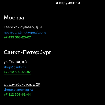
инструментам
Трость для альт саксофона Kuno Basic
№2 пластиковая
Москва
1 100
р.
1 045
р.
Купить
Тверской бульвар, д. 9
nevasound.msk@gmail.com
Сурдина для альт саксофона Brahner
+7 495 363-25-07
ASM-5
1 170
р.
1 111
р.
Купить
Санкт-Петербург
Трости для тенор саксофона Kuno Black
ул. Глинки, д.3
№3,5 (8 шт)
shop@glinki.ru
1 600
р.
1 520
р.
Купить
+7 812 509-65-87
ул. Декабристов, д.29
Трости для альт саксофона Kuno Black
№2 (8 шт)
shop@pianomag.ru
+7 812 509-62-44
1 600
р.
1 520
р.
Купить