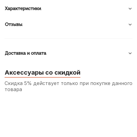
Характеристики
Отзывы
Доставка и оплата
Аксессуары со скидкой
Скидка 5% действует только при покупке данного
товара
Накладки на мундштук Kuno
прозрачные, широкие 0,35 мм (6 шт)
490
р.
465
р.
Купить