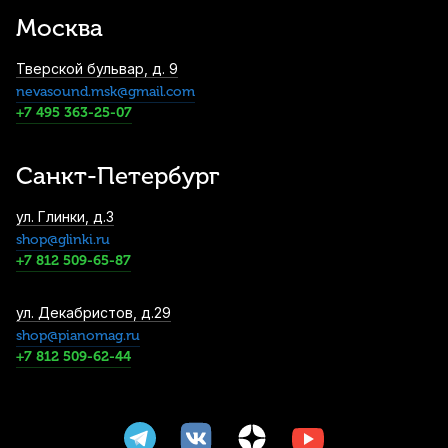
Signature Series №2,75 пластиковая
Москва
4 620
р.
4 389
р.
Купить
Тверской бульвар, д. 9
nevasound.msk@gmail.com
Трости для баритон саксофона Vandoren
Java №2,5 (5 шт)
+7 495 363-25-07
6 100
р.
5 795
р.
Купить
Санкт-Петербург
Лигатура для баритон саксофона BG
ул. Глинки, д.3
Super Revelation L15 с колпачком,
shop@glinki.ru
позолоченная платформа
+7 812 509-65-87
6 810
р.
6 469
р.
Купить
Трости для альт саксофона Vandoren V.12
ул. Декабристов, д.29
№3,5 (10 шт)
shop@pianomag.ru
+7 812 509-62-44
7 000
р.
6 650
р.
Купить
Трость для тенор саксофона Vandoren
VK7 Jazz 30 пластиковая