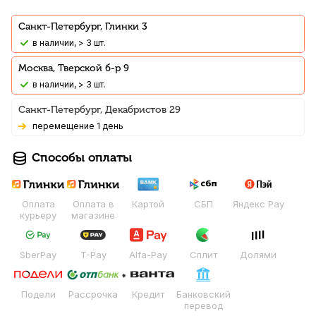
Санкт-Петербург, Глинки 3
В наличии, > 3 шт.
Москва, Тверской б-р 9
В наличии, > 3 шт.
Санкт-Петербург, Декабристов 29
Перемещение 1 день
Способы оплаты
Оплата
Оплата в
Картой
СБП
Яндекс Pay
курьеру
магазине
SberPay
T-Pay
Alfa-Pay
Сплит
Долями
Подели
Рассрочка
Кредит
Банковский
перевод