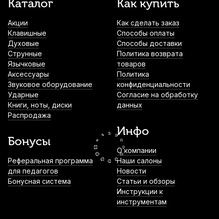
Каталог
Как купить
Vandoren Classical Mix №3,5 (3 шт)
Акции
Как сделать заказ
2 000
р.
1 900
р.
Купить
Клавишные
Способы оплаты
Духовые
Способы доставки
Лигатура для баритон саксофона Kuno
Струнные
Политика возврата
KL-934 металлическая с колпачком
Язычковые
товаров
Аксессуары
Политика
2 490
р.
2 365
р.
Купить
Звуковое оборудование
конфиденциальности
Ударные
Согласие на обработку
Книги, ноты, диски
данных
Трости для альт саксофона Fedotov
Распродажа
Reeds Sonore №3+ (10 шт)
Инфо
3 800
р.
3 610
р.
Купить
Бонусы
О компании
Трость для тенор саксофона Legere
Реферальная программа
Наши салоны
Signature Series №2 пластиковая
для педагогов
Новости
Бонусная система
Статьи и обзоры
4 590
р.
4 360
р.
Купить
Инструкции к
инструментам
Трость для сопрано саксофона Legere