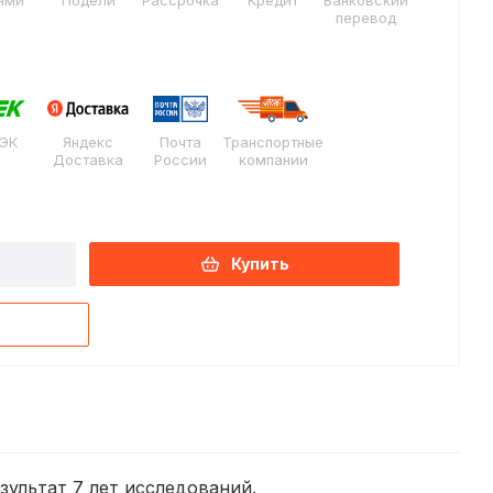
ями
Подели
Рассрочка
Кредит
Банковский
перевод
ЭК
Яндекс
Почта
Транспортные
Доставка
России
компании
Купить
езультат 7 лет исследований.