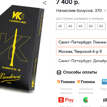
7 400
р.
Начислим бонусов: 370
?
Доступные размеры и номера
35
40
45
50
55
Санкт-Петербург, Глинки
Москва, Тверской б-р 9
Санкт-Петербург, Декабр
Способы оплаты
Оплата
Оплата в
Кар
курьеру
магазине