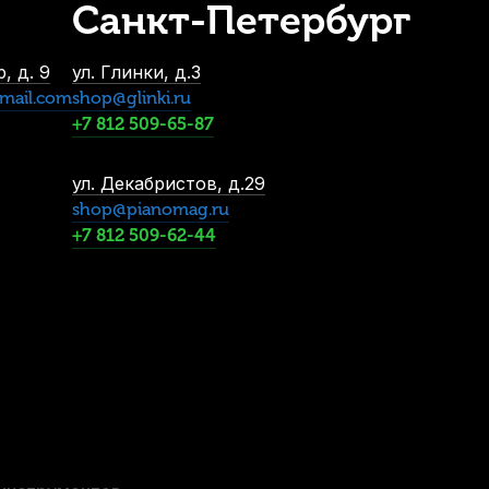
Санкт-Петербург
пластиковая
-5%
, д. 9
ул. Глинки, д.3
mail.com
shop@glinki.ru
+7 812 509-65-87
ул. Декабристов, д.29
shop@pianomag.ru
+7 812 509-62-44
 Bb
Трости для бас-кларнета Rico La Voz Hard (10 шт)
В наличии
2 700
р.
2 565
р.
вая