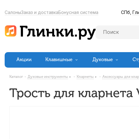
СПб,
Гл
Салоны
Заказ и доставка
Бонусная система
Акции
Клавишные
Духовые
Ст
Каталог
-
Духовые инструменты
-
Кларнеты
-
Аксессуары для кла
Трость для кларнета 