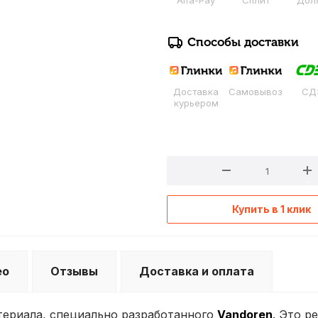
Alfa-Pay
Сплит
Дол
Способы доставки
Доставка
Самовывоз
СД
курьером
Купить в 1 клик
ео
Отзывы
Доставка и оплата
атериала, специально разработанного
Vandoren
. Это р