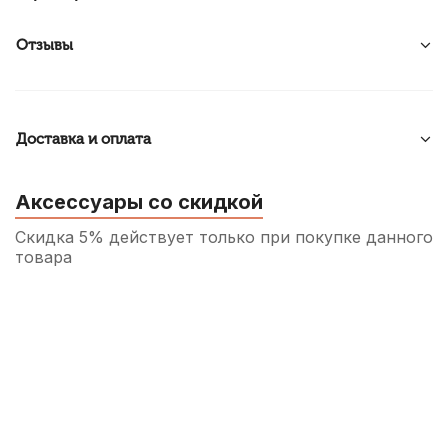
Отзывы
Доставка и оплата
Аксессуары со скидкой
Скидка 5% действует только при покупке данного
товара
Трость для кларнета Rico №2 Bb
200
р.
190
р.
Купить
Трость для кларнета Fedotov Reeds