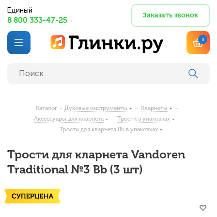
Единый
Заказать звонок
8 800 333-47-25
0
Каталог
-
Духовые инструменты
-
Кларнеты
-
Аксессуары для кларнета
-
Трости в упаковках
-
Трости для кларнета Bb в упаковках
Трости для кларнета Vandoren
Traditional №3 Bb (3 шт)