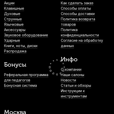
Акции
Как сделать заказ
Клавишные
Способы оплаты
Духовые
Способы доставки
Трости для бас-кларнета Rico №1,5 (10
Струнные
Политика возврата
шт)
Язычковые
товаров
Аксессуары
Политика
3 300
р.
3 135
р.
Купить
Звуковое оборудование
конфиденциальности
Ударные
Согласие на обработку
Книги, ноты, диски
данных
Трость для кларнета Legere Classic №3,5
Распродажа
Bb пластиковая
Инфо
3 300
р.
3 135
р.
Купить
Бонусы
О компании
Трости для кларнета Fedotov Reeds
Реферальная программа
Наши салоны
Концертино №3,5++ Bb (10 шт)
для педагогов
Новости
Бонусная система
Статьи и обзоры
3 500
р.
3 325
р.
Купить
Инструкции к
инструментам
Трости для кларнета Fedotov Reeds
Концертино №3 Bb (10 шт)
Москва
3 500
р.
3 325
р.
Купить