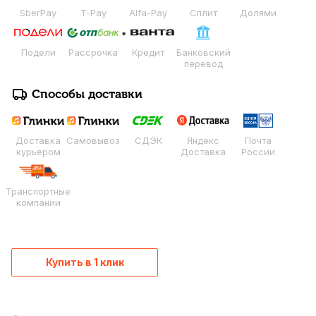
SberPay
T-Pay
Alfa-Pay
Сплит
Долями
Подели
Рассрочка
Кредит
Банковский
перевод
Способы доставки
Доставка
Самовывоз
СДЭК
Яндекс
Почта
курьером
Доставка
России
Транспортные
компании
Купить в 1 клик