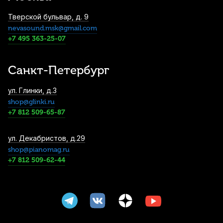
Тверской бульвар, д. 9
nevasound.msk@gmail.com
Трости для бас-кларнета Vandoren
Traditional №4 (5 шт)
+7 495 363-25-07
3 900
р.
3 705
р.
Купить
Санкт-Петербург
Трости для бас-кларнета Vandoren V.12
ул. Глинки, д.3
№3,5 (5 шт)
shop@glinki.ru
4 500
р.
4 275
р.
Купить
+7 812 509-65-87
Трости для кларнета Vandoren Traditional
ул. Декабристов, д.29
№3 Bb (10 шт)
shop@pianomag.ru
+7 812 509-62-44
4 500
р.
4 275
р.
Купить
Трости для кларнета Vandoren White
Master №3 немецкая система (10 шт)
4 700
р.
4 465
р.
Купить