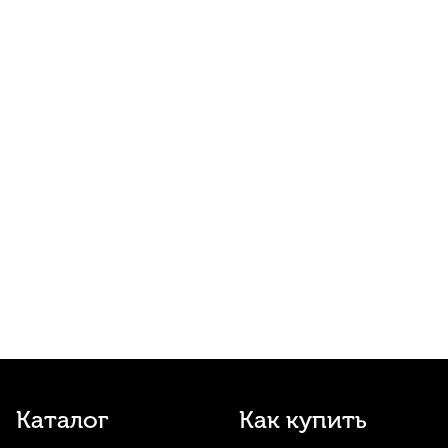
Концертино №3,5+ Bb
360
р.
342
р.
Купить
Трость для кларнета Vandoren Traditional
№1,5 Bb
450
р.
427
р.
Купить
Накладки на мундштук Vandoren
VMCX6+ черные 0,8 мм (6 шт)
1 690
р.
1 605
р.
Купить
Лигатура для кларнета Kuno KL-905 с
колпачком
1 700
р.
1 615
р.
Купить
Трости для бас-кларнета Juno №2 (3 шт)
Каталог
Как купить
1 810
р.
1 719
р.
Купить