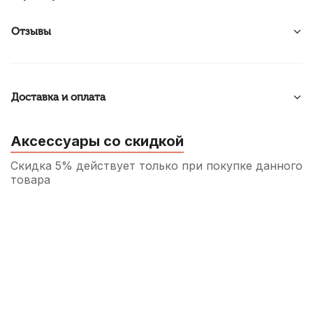
Отзывы
Доставка и оплата
Аксессуары со скидкой
Скидка 5% действует только при покупке данного
товара
Трость для кларнета Rico №3 Bb
200
р.
190
р.
Купить
Трость для кларнета Fedotov Reeds