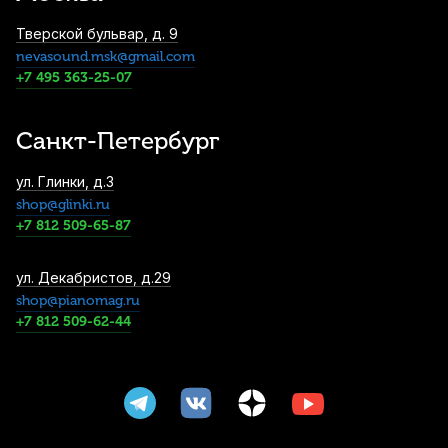
Тверской бульвар, д. 9
nevasound.msk@gmail.com
Трость для кларнета Legere European Cut
№3 Bb пластиковая
+7 495 363-25-07
4 590
р.
4 360
р.
Купить
Санкт-Петербург
Ремень для кларнета BG Zen Leather
ул. Глинки, д.3
Regular C23YLP Bb
shop@glinki.ru
5 330
р.
5 063
р.
Купить
+7 812 509-65-87
Трости для кларнета Vandoren V21 №3,5
ул. Декабристов, д.29
Bb (10 шт)
shop@pianomag.ru
+7 812 509-62-44
5 700
р.
5 415
р.
Купить
Лигатура для бас-кларнета Rico H-
Ligature металлическая с колпачком,
серебряная лакировка