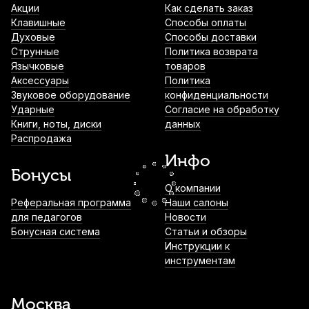
Акции
Как сделать заказ
2 580
р.
2 451
р.
Купить
Клавишные
Способы оплаты
Духовые
Способы доставки
Набор для ухода за кларнетом Dunlop
Струнные
Политика возврата
HE106
Язычковые
товаров
Аксессуары
Политика
3 370
р.
3 201
р.
Купить
Звуковое оборудование
конфиденциальности
Ударные
Согласие на обработку
Книги, ноты, диски
данных
Ремень для кларнета BG Zen Nylon Elastic
Распродажа
Small Size C22YE Bb
Инфо
3 400
р.
3 230
р.
Купить
Бонусы
О компании
Трости для кларнета Fedotov Reeds
Реферальная программа
Наши салоны
Sonore №3,5++ Bb (10 шт)
для педагогов
Новости
Бонусная система
Статьи и обзоры
3 500
р.
3 325
р.
Купить
Инструкции к
инструментам
Трости для кларнета Vandoren Traditional
№3 Bb (10 шт)
Москва
4 500
р.
4 275
р.
Купить