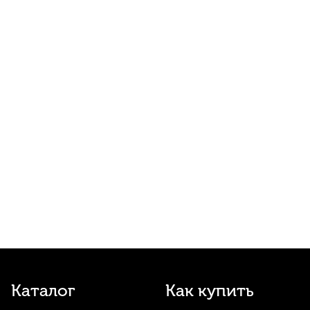
Allegro №4 Bb
360
р.
342
р.
Купить
Трость для кларнета Fedotov Reeds Five
№3 Bb
360
р.
342
р.
Купить
Накладки на мундштук Kuno черные,
узкие 0,75 мм (6 шт)
490
р.
465
р.
Купить
Набор для ухода за кларнетом Conn-
Selmer 366W
2 160
р.
2 052
р.
Купить
Ремень для кларнета BG Zen Flex Regular
Каталог
Как купить
CFYLP