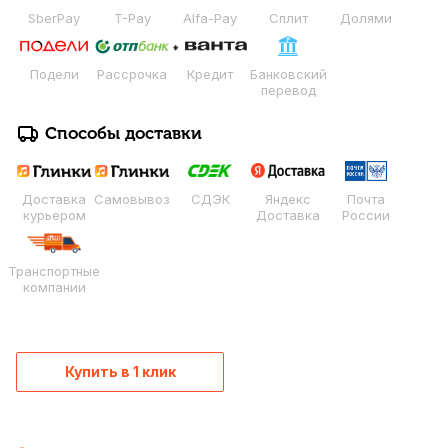
SberPay
T-Pay
Alfa-Pay
Сплит
Долями
Подели
Рассрочка
Кредит
Банковский
перевод
Способы доставки
Доставка
Самовывоз
СДЭК
Яндекс
Почта
курьером
Доставка
России
Транспортные
компании
Купить в 1 клик