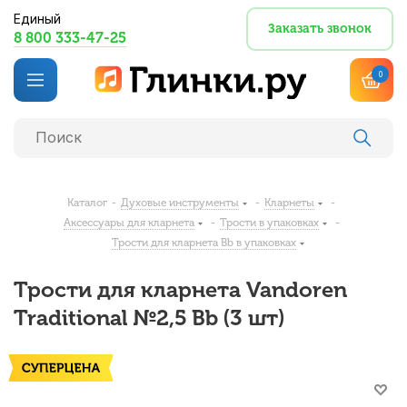
Единый
Заказать звонок
8 800 333-47-25
0
Каталог
-
Духовые инструменты
-
Кларнеты
-
Аксессуары для кларнета
-
Трости в упаковках
-
Трости для кларнета Bb в упаковках
Трости для кларнета Vandoren
Traditional №2,5 Bb (3 шт)