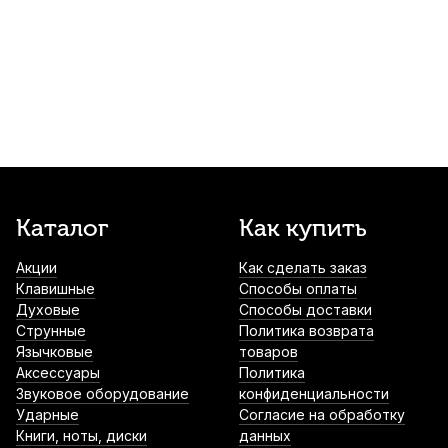
Трость для кларнета Fedotov Reeds
Ноктюрн №3,5++ Bb
360
р.
342
р.
Купить
Трость для кларнета Fedotov Reeds
Allegro №3 Bb
360
р.
342
р.
Купить
Трость для кларнета Fedotov Reeds
Каталог
Как купить
Ноктюрн №3,5 Bb
Акции
Как сделать заказ
360
р.
342
р.
Купить
Клавишные
Способы оплаты
Духовые
Способы доставки
Трость для кларнета Kuno Basic №3 Bb
Струнные
Политика возврата
пластиковая
Язычковые
товаров
Аксессуары
Политика
1 000
р.
950
р.
Купить
Звуковое оборудование
конфиденциальности
Ударные
Согласие на обработку
Книги, ноты, диски
данных
Накладки на мундштук BG A12S