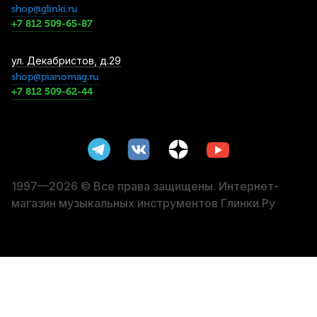
shop@glinki.ru
3 500
р.
3 325
р.
Купить
+7 812 509-65-87
Трости для кларнета Vandoren Traditional
ул. Декабристов, д.29
№3,5 Eb (10 шт)
shop@pianomag.ru
+7 812 509-62-44
4 500
р.
4 275
р.
Купить
Трость для бас-кларнета Legere Signature
Series №2,25 пластиковая
4 590
р.
4 360
р.
Купить
1997—2026 © Все права защищены. Интернет-
магазин музыкальных инструментов Глинки.Ру
Лигатура для бас-кларнета BG Revelation
L9 с колпачком, медная платформа
4 970
р.
4 721
р.
Купить
Бочонок для кларнета E. Kultygin 66
Cocobolo Bb