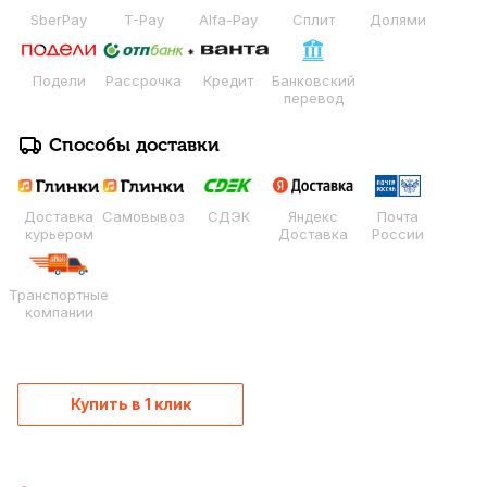
SberPay
T-Pay
Alfa-Pay
Сплит
Долями
Подели
Рассрочка
Кредит
Банковский
перевод
Способы доставки
Доставка
Самовывоз
СДЭК
Яндекс
Почта
курьером
Доставка
России
Транспортные
компании
Купить в 1 клик