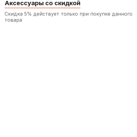
Аксессуары со скидкой
Скидка 5% действует только при покупке данного
товара
Трость для кларнета Fedotov Reeds
Ноктюрн №4+ Bb
360
р.
342
р.
Купить
Трость для кларнета Fedotov Reeds
Sonore №4 Bb
360
р.
342
р.
Купить
Трость для кларнета Fedotov Reeds
Sonore №3,5 Bb
360
р.
342
р.
Купить