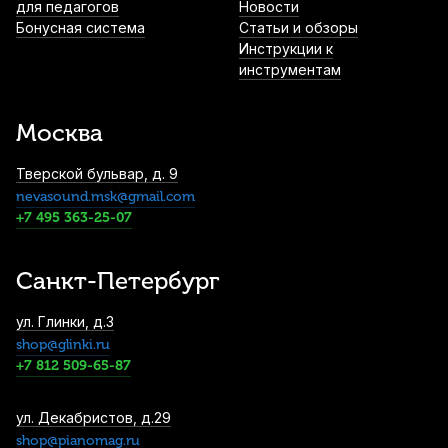
никелированная
для педагогов
Новости
Бонусная система
Статьи и обзоры
1 760
р.
1 672
р.
Купить
Инструкции к
инструментам
Трости для кларнета Rico №3 Bb (10 шт)
1 890
р.
1 795
р.
Купить
Москва
Тверской бульвар, д. 9
nevasound.msk@gmail.com
Трости для кларнета Rico La Voz Medium
Bb (10 шт)
+7 495 363-25-07
2 100
р.
1 995
р.
Купить
Санкт-Петербург
Трости для кларнета Fedotov Reeds
ул. Глинки, д.3
Sonore №2 Bb (10 шт)
shop@glinki.ru
3 500
р.
3 325
р.
Купить
+7 812 509-65-87
Трости для кларнета Fedotov Reeds
ул. Декабристов, д.29
Концертино №3 Bb (10 шт)
shop@pianomag.ru