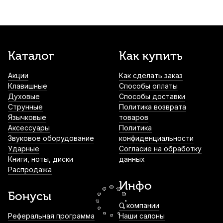
Brahner CLFS-003
1 140
р.
1 083
р.
Купить
Ремень для кларнета Kuno 923 Bb с
Каталог
Как купить
металлическим крючком
Акции
Как сделать заказ
1 300
р.
1 235
р.
Купить
Клавишные
Способы оплаты
Духовые
Способы доставки
Колпачок для мундштука кларнета
Струнные
Политика возврата
Bonade HB3000 Bb посеребренный
Язычковые
товаров
Аксессуары
Политика
1 350
р.
1 282
р.
Купить
Звуковое оборудование
конфиденциальности
Ударные
Согласие на обработку
Книги, ноты, диски
данных
Трости для кларнета Vandoren Traditional
Распродажа
№2,5 Bb (3 шт)
Инфо
1 400
р.
1 330
р.
Купить
Бонусы
О компании
Лира для кларнета APM 506N
Реферальная программа
Наши салоны