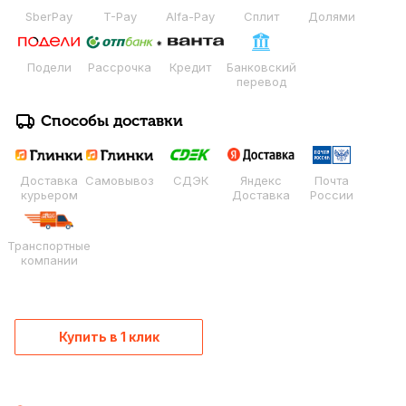
SberPay
T-Pay
Alfa-Pay
Сплит
Долями
Подели
Рассрочка
Кредит
Банковский
перевод
Способы доставки
Доставка
Самовывоз
СДЭК
Яндекс
Почта
курьером
Доставка
России
Транспортные
компании
Купить в 1 клик