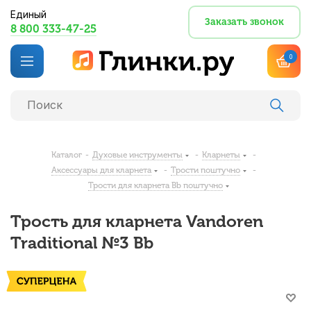
Единый
Заказать звонок
8 800 333-47-25
0
Каталог
-
Духовые инструменты
-
Кларнеты
-
Аксессуары для кларнета
-
Трости поштучно
-
Трости для кларнета Bb поштучно
Трость для кларнета Vandoren
Traditional №3 Bb