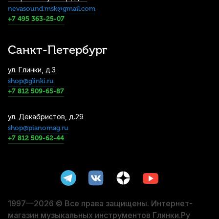
nevasound.msk@gmail.com
Трость для баритон саксофона Legere
American Cut №2,25 пластиковая
+7 495 363-25-07
4 380
р.
4 161
р.
Купить
Санкт-Петербург
Трости для сопрано саксофона Vandoren
ул. Глинки, д.3
Java №3,5 (10 шт)
shop@glinki.ru
4 400
р.
4 180
р.
Купить
+7 812 509-65-87
Трости для баритон саксофона Rico №3
ул. Декабристов, д.29
(10 шт)
shop@pianomag.ru
+7 812 509-62-44
4 500
р.
4 275
р.
Купить
Трости для тенор саксофона Vandoren
V.12 №3 (5 шт)
4 600
р.
4 370
р.
Купить
1997—2026 © Все права защищены. Интернет-
магазин музыкальных инструментов Глинки.Ру