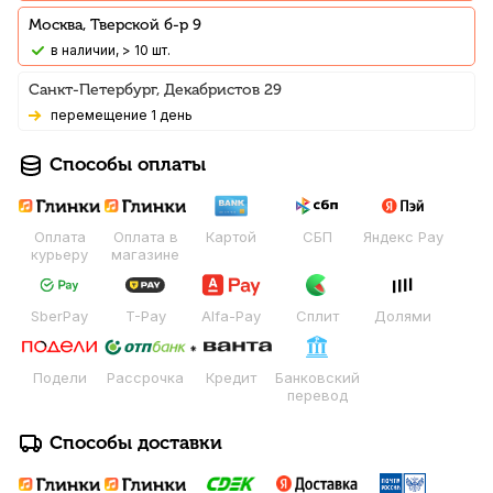
Москва, Тверской б-р 9
В наличии, > 10 шт.
Санкт-Петербург, Декабристов 29
Перемещение 1 день
Способы оплаты
Оплата
Оплата в
Картой
СБП
Яндекс Pay
курьеру
магазине
SberPay
T-Pay
Alfa-Pay
Сплит
Долями
Подели
Рассрочка
Кредит
Банковский
перевод
Способы доставки