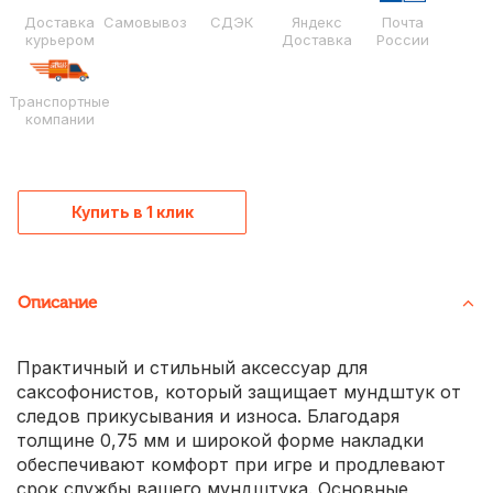
Доставка
Самовывоз
СДЭК
Яндекс
Почта
курьером
Доставка
России
Транспортные
компании
Купить в 1 клик
Описание
Практичный и стильный аксессуар для
саксофонистов, который защищает мундштук от
следов прикусывания и износа. Благодаря
толщине 0,75 мм и широкой форме накладки
обеспечивают комфорт при игре и продлевают
срок службы вашего мундштука. Основные