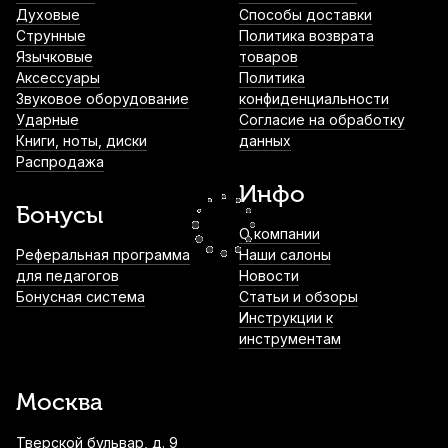
Духовые
Способы доставки
Трости для альт саксофона Vandoren
Струнные
Политика возврата
Traditional №2,5 (3 шт)
Язычковые
товаров
Аксессуары
Политика
1 800
р.
1 710
р.
Купить
Звуковое оборудование
конфиденциальности
Ударные
Согласие на обработку
Книги, ноты, диски
данных
Подушки для тенор саксофона Kuno
Распродажа
Advance
Инфо
2 360
р.
2 242
р.
Купить
Бонусы
О компании
Трость для баритон саксофона Legere
Реферальная программа
Наши салоны
Classic №2,5 пластиковая
для педагогов
Новости
Бонусная система
Статьи и обзоры
3 600
р.
3 420
р.
Купить
Инструкции к
инструментам
Трости для тенор саксофона Vandoren
V16 №3 (5 шт)
Москва
3 900
р.
3 705
р.
Купить
Тверской бульвар, д. 9