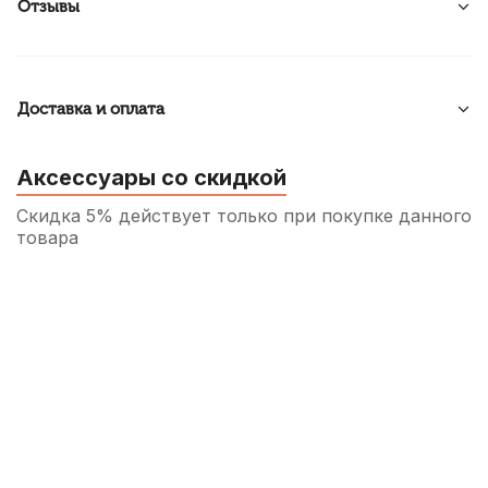
Отзывы
Доставка и оплата
Аксессуары со скидкой
Скидка 5% действует только при покупке данного
товара
Трость для альт саксофона Fedotov Reeds
Signature №4
400
р.
380
р.
Купить
Трость для альт саксофона Vandoren
Traditional №5
590
р.
560
р.
Купить