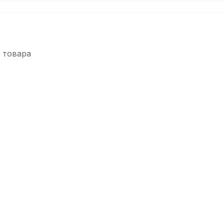
 товара
-5%
анные палочки Arborea 5B China Hickory (2 шт)
Барабанные п
В наличии, > 3 шт.
560
р.