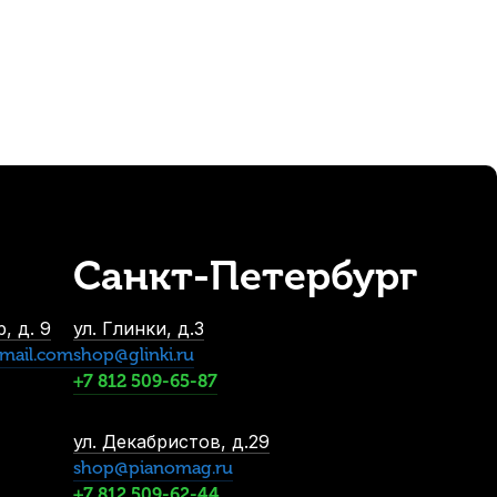
722
р.
Санкт-Петербург
, д. 9
ул. Глинки, д.3
mail.com
shop@glinki.ru
+7 812 509-65-87
ул. Декабристов, д.29
-5%
shop@pianomag.ru
+7 812 509-62-44