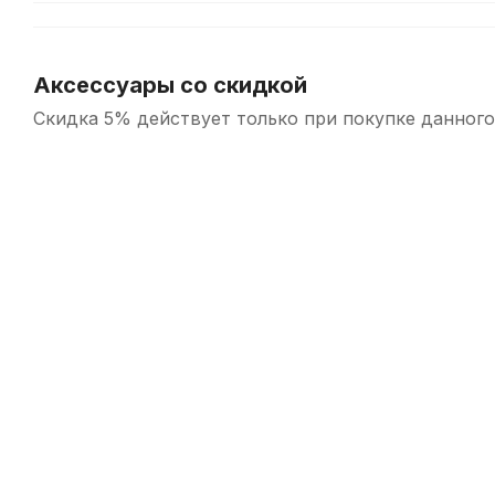
Аксессуары со скидкой
Скидка 5% действует только при покупке данного
-5%
-5%
Чехол для барабанных палочек Lutner ЛЧБРП1
Бараб
В наличии, > 3 шт.
360
р.