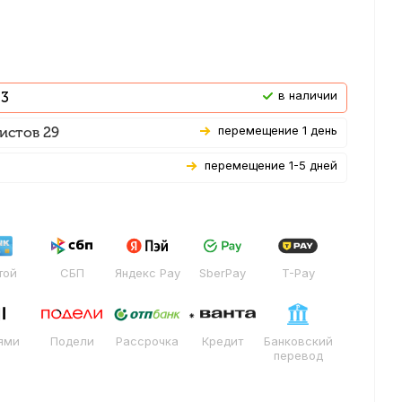
В наличии
 3
Перемещение 1 день
истов 29
Перемещение 1-5 дней
той
СБП
Яндекс Pay
SberPay
T-Pay
ями
Подели
Рассрочка
Кредит
Банковский
перевод