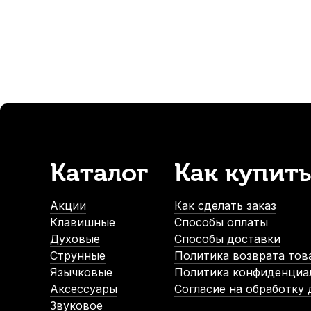
342
р.
-5%
Каталог
Как купить
Барабанные палочки Flight FDS-5A American Hickory (2 шт)
В наличии
Акции
Как сделать заказ
840
р.
Клавишные
Способы оплаты
798
р.
Духовые
Способы доставки
Струнные
Политика возврата тов
Язычковые
Политика конфиденциа
-5%
Аксессуары
Согласие на обработку
Звуковое