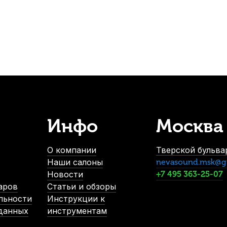
532
р.
-5%
Инфо
Москва
Барабанные палочки Flight FDS-5B American Hickory (2 шт)
В наличии, > 3 шт.
О компании
Тверской бульвар
840
р.
Наши салоны
nevasound.msk@g
798
р.
Новости
+7 495 363-25-07
аров
Статьи и обзоры
льности
Инструкции к
-5%
 данных
инструментам
СУПЕРЦЕНА