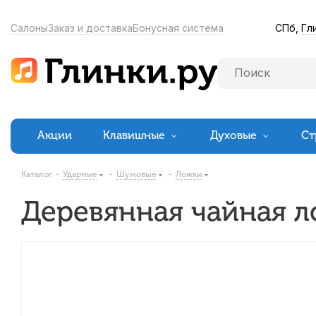
СПб,
Гл
Салоны
Заказ и доставка
Бонусная система
Акции
Клавишные
Духовые
Ст
Каталог
-
Ударные
-
Шумовые
-
Ложки
Деревянная чайная л