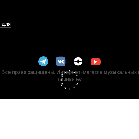
 для
Барабанные палочки Promark L.A. Special 5B Wood Tip (2 шт)
В наличии, > 3 шт.
900
р.
855
р.
Все права защищены. Интернет-магазин музыкальных
Глинки.Ру
-5%