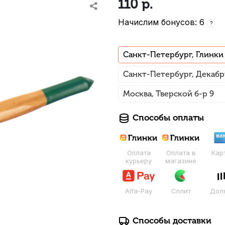
110
р.
Начислим бонусов: 6
?
Санкт-Петербург, Глинки
Санкт-Петербург, Декабр
Москва, Тверской б-р 9
Способы оплаты
Оплата
Оплата в
Кар
курьеру
магазине
Alfa-Pay
Сплит
Дол
Способы доставки