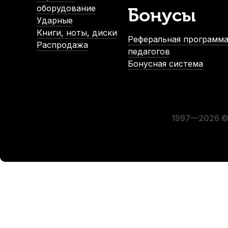
оборудование
Бонусы
Ударные
Книги, ноты, диски
Реферальная программа
Распродажа
педагогов
Бонусная система
Барабанные палочки Arborea 5B American Hickory (2 шт)
В наличии, > 3 шт.
850
р.
807
р.
1997—2026 © 
-5%