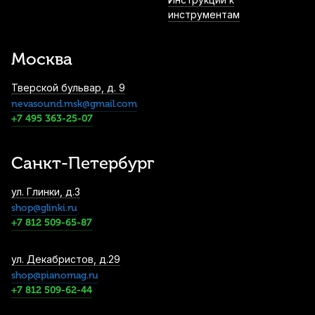
инструментам
Демпферы гелевые для ударных
инструментов Cookiegel зеленый (6 шт)
Москва
1 050
р.
997
р.
Купить
Тверской бульвар, д. 9
nevasound.msk@gmail.com
Барабанные палочки Arborea 5B Genuine
Hickory (2 шт)
+7 495 363-25-07
1 250
р.
1 187
р.
Купить
Санкт-Петербург
Барабанные палочки Vater American
ул. Глинки, д.3
Hickory 55AA (2 шт)
shop@glinki.ru
1 390
р.
1 320
р.
Купить
+7 812 509-65-87
Пэд тренировочный Flight FPAD-8
ул. Декабристов, д.29
shop@pianomag.ru
1 400
р.
1 330
р.
Купить
+7 812 509-62-44