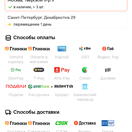
Москва, Тверской б-р 9
В наличии, > 3 шт.
Санкт-Петербург, Декабристов 29
Перемещение 1 день
Способы оплаты
Оплата
Оплата в
Картой
СБП
Яндекс Pay
курьеру
магазине
SberPay
T-Pay
Alfa-Pay
Сплит
Долями
Подели
Рассрочка
Кредит
Банковский
перевод
Способы доставки
Доставка
Самовывоз
СДЭК
Яндекс
Почта