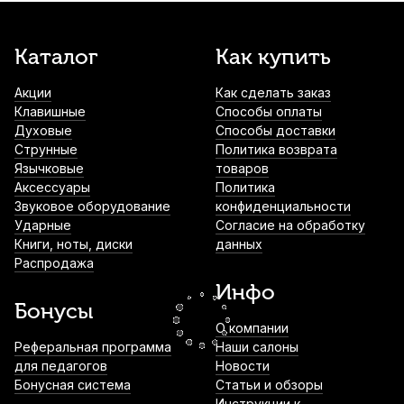
Барабанные палочки Flight FDS-5B
Каталог
Как купить
American Hickory (2 шт)
Акции
Как сделать заказ
840
р.
798
р.
Купить
Клавишные
Способы оплаты
Духовые
Способы доставки
Палочки для ксилофона Fleet XM-09 (2
Струнные
Политика возврата
шт)
Язычковые
товаров
Аксессуары
Политика
920
р.
874
р.
Купить
Звуковое оборудование
конфиденциальности
Ударные
Согласие на обработку
Книги, ноты, диски
данных
Чехол для барабанных палочек Mazurka
Распродажа
MCBP
Инфо
1 000
р.
950
р.
Купить
Бонусы
О компании
Демпферы гелевые для ударных
Реферальная программа
Наши салоны
инструментов Cookiegel синий (6 шт)
для педагогов
Новости
Бонусная система
Статьи и обзоры
1 050
р.
997
р.
Купить
Инструкции к