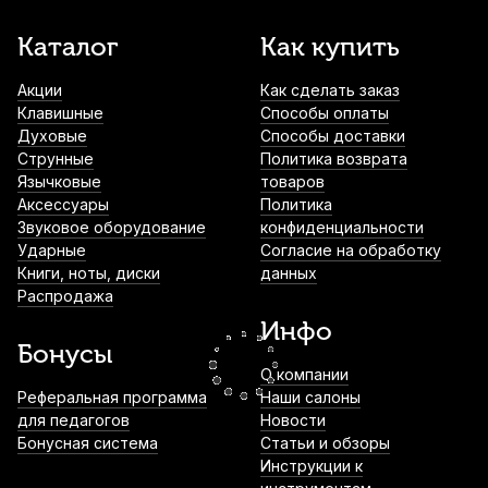
Палочки для ксилофона Fleet XM-09 (2
Каталог
Как купить
шт)
Акции
Как сделать заказ
920
р.
874
р.
Купить
Клавишные
Способы оплаты
Духовые
Способы доставки
Чехол для барабанных палочек Mazurka
Струнные
Политика возврата
MCBP
Язычковые
товаров
Аксессуары
Политика
1 000
р.
950
р.
Купить
Звуковое оборудование
конфиденциальности
Ударные
Согласие на обработку
Книги, ноты, диски
данных
Демпферы гелевые для ударных
Распродажа
инструментов Cookiegel синий (6 шт)
Инфо
1 050
р.
997
р.
Купить
Бонусы
О компании
Барабанные палочки Vater American
Реферальная программа
Наши салоны
Hickory 55AA (2 шт)
для педагогов
Новости
Бонусная система
Статьи и обзоры
1 390
р.
1 320
р.
Купить
Инструкции к