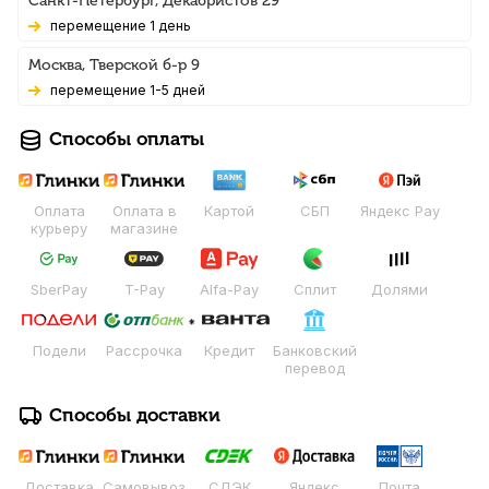
Санкт-Петербург, Декабристов 29
Перемещение 1 день
Москва, Тверской б-р 9
Перемещение 1-5 дней
Способы оплаты
Оплата
Оплата в
Картой
СБП
Яндекс Pay
курьеру
магазине
SberPay
T-Pay
Alfa-Pay
Сплит
Долями
Подели
Рассрочка
Кредит
Банковский
перевод
Способы доставки
Доставка
Самовывоз
СДЭК
Яндекс
Почта