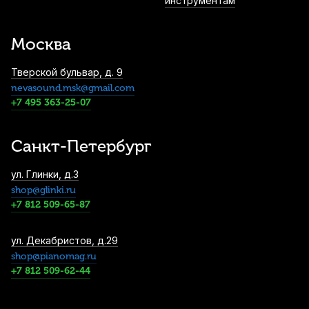
инструментам
Пэд тренировочный Flight FPAD-8
1 400
р.
1 330
р.
Купить
Москва
Тверской бульвар, д. 9
nevasound.msk@gmail.com
Пэд тренировочный Lutner FS2 8"
+7 495 363-25-07
1 720
р.
1 634
р.
Купить
Санкт-Петербург
Барабанные палочки Cookie Pad 5B (2
ул. Глинки, д.3
шт)
shop@glinki.ru
1 800
р.
1 710
р.
Купить
+7 812 509-65-87
Чехол для барабанных палочек Hun DST-
ул. Декабристов, д.29
2 черный
shop@pianomag.ru
+7 812 509-62-44
1 860
р.
1 767
р.
Купить