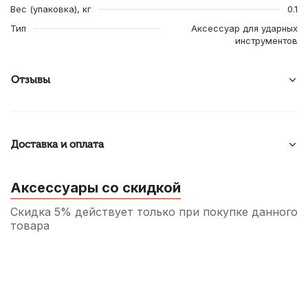
Вес (упаковка), кг
0.1
Тип
Аксессуар для ударных
инструментов
Отзывы
Доставка и оплата
Аксессуары со скидкой
Скидка 5% действует только при покупке данного
товара
Барабанные палочки Arborea 5B China
Hickory (2 шт)
560
р.
532
р.
Купить