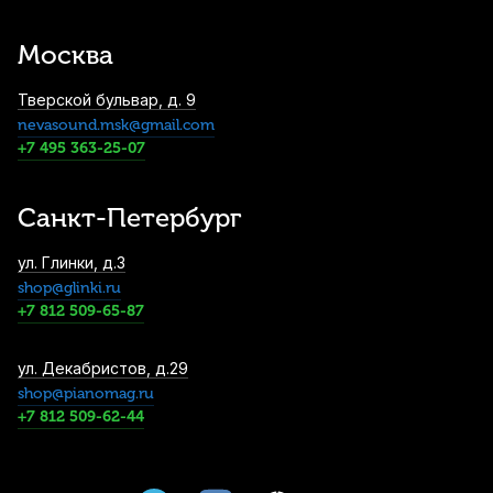
Барабанные палочки Arborea 5B Genuine
Hickory (2 шт)
Москва
1 250
р.
1 187
р.
Купить
Тверской бульвар, д. 9
nevasound.msk@gmail.com
Пэд тренировочный Flight FPAD-8
+7 495 363-25-07
1 400
р.
1 330
р.
Купить
Санкт-Петербург
Пэд тренировочный Lutner FS2 8"
ул. Глинки, д.3
1 720
р.
1 634
р.
Купить
shop@glinki.ru
+7 812 509-65-87
Барабанные палочки Cookie Pad 5B (2
ул. Декабристов, д.29
шт)
shop@pianomag.ru
+7 812 509-62-44
1 800
р.
1 710
р.
Купить
Чехол для барабанных палочек Hun DST-