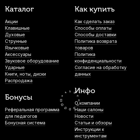
Барабанные палочки Promark L.A. Special
Каталог
Как купить
5B Wood Tip (2 шт)
Акции
Как сделать заказ
900
р.
855
р.
Купить
Клавишные
Способы оплаты
Духовые
Способы доставки
Палочки для ксилофона Fleet XM-09 (2
Струнные
Политика возврата
шт)
Язычковые
товаров
Аксессуары
Политика
920
р.
874
р.
Купить
Звуковое оборудование
конфиденциальности
Ударные
Согласие на обработку
Книги, ноты, диски
данных
Чехол для барабанных палочек Mazurka
Распродажа
MCBP
Инфо
1 000
р.
950
р.
Купить
Бонусы
О компании
Демпферы гелевые для ударных
Реферальная программа
Наши салоны
инструментов Cookiegel синий (6 шт)
для педагогов
Новости
Бонусная система
Статьи и обзоры
1 050
р.
997
р.
Купить
Инструкции к
инструментам