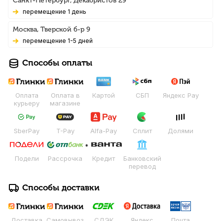
Санкт-Петербург, Декабристов 29
Перемещение 1 день
Москва, Тверской б-р 9
Перемещение 1-5 дней
Способы оплаты
Оплата
Оплата в
Картой
СБП
Яндекс Pay
курьеру
магазине
SberPay
T-Pay
Alfa-Pay
Сплит
Долями
Подели
Рассрочка
Кредит
Банковский
перевод
Способы доставки
Доставка
Самовывоз
СДЭК
Яндекс
Почта