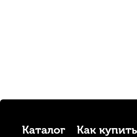
Барабанные палочки Arborea 5B China Hickory (2 шт)
В наличии, > 3 шт.
560
р.
532
р.
-5%
Каталог
Как купить
Барабанные палочки Flight FDS-5A American Hickory (2 шт)