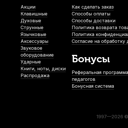
В наличии
Акции
Как сделать заказ
840
р.
Клавишные
Способы оплаты
798
р.
Духовые
Способы доставки
Струнные
Политика возврата тов
Язычковые
Политика конфиденциа
-5%
Аксессуары
Согласие на обработку
СУПЕРЦЕНА
Звуковое
оборудование
Бонусы
Ударные
Книги, ноты, диски
Реферальная программа
Распродажа
педагогов
Бонусная система
Барабанные палочки Promark L.A. Special 5B Wood Tip (2 ш
В наличии, > 3 шт.
900
р.
855
р.
1997—2026 © 