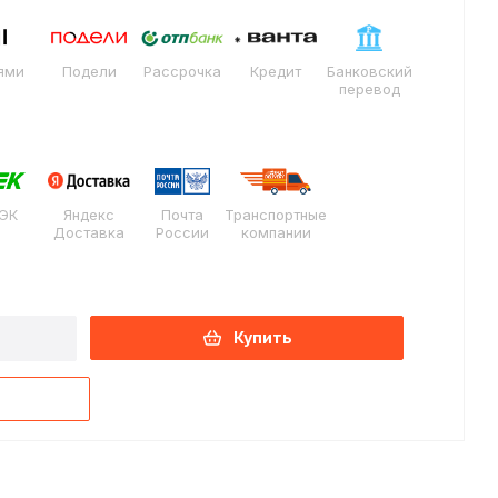
ями
Подели
Рассрочка
Кредит
Банковский
перевод
ЭК
Яндекс
Почта
Транспортные
Доставка
России
компании
Купить