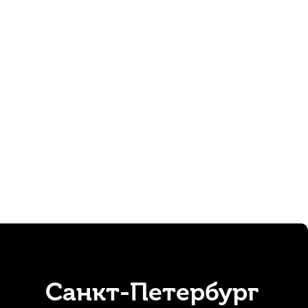
анные палочки Arborea 7A Hickory (2 шт)
В наличии
760
р.
722
р.
Санкт-Петербург