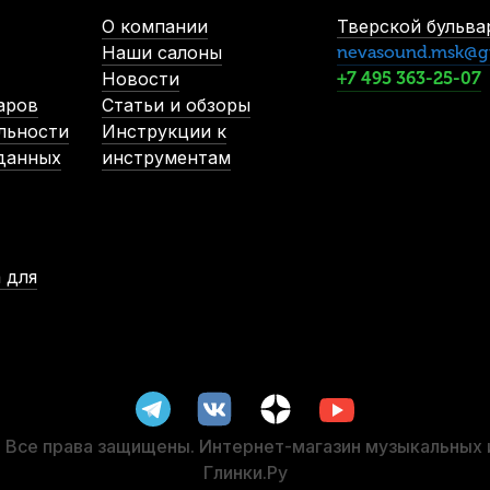
В наличии, > 3 шт.
О компании
Тверской бульвар
850
р.
Наши салоны
nevasound.msk@g
807
р.
Новости
+7 495 363-25-07
аров
Статьи и обзоры
льности
Инструкции к
-5%
 данных
инструментам
 для
т)
Чехол для барабанных палочек Mazurka MCBP
В наличии, > 3 шт.
1 000
р.
950
р.
Все права защищены. Интернет-магазин музыкальных
Глинки.Ру