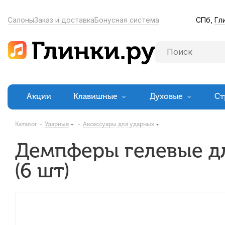
СПб,
Гл
Салоны
Заказ и доставка
Бонусная система
Акции
Клавишные
Духовые
Ст
Каталог
-
Ударные
-
Аксессуары для ударных
Демпферы гелевые дл
(6 шт)