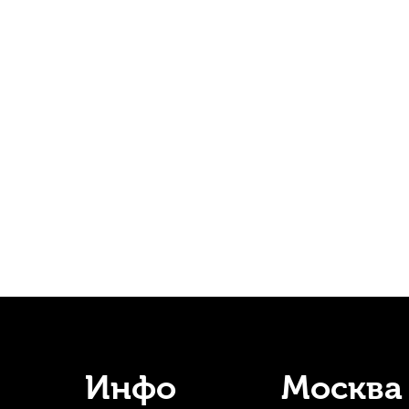
Барабанные палочки HUN Natural Series 5A орех (2 шт)
Бараб
В наличии
620
р.
589
р.
-5%
Инфо
Москва
Барабанные палочки Arborea 5B American Hickory (2 шт)