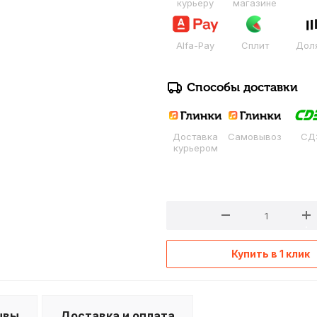
курьеру
магазине
Alfa-Pay
Сплит
Дол
Способы доставки
Доставка
Самовывоз
СД
курьером
Купить в 1 клик
ывы
Доставка и оплата