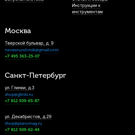
Купить
Инструкции к
инструментам
Пэд тренировочный Flight FPAD-8
1 400
р.
1 330
р.
Купить
Москва
Тверской бульвар, д. 9
nevasound.msk@gmail.com
Пэд тренировочный Lutner FS2 8"
+7 495 363-25-07
1 720
р.
1 634
р.
Купить
Санкт-Петербург
Барабанные палочки Cookie Pad 5B (2
ул. Глинки, д.3
шт)
shop@glinki.ru
1 800
р.
1 710
р.
Купить
+7 812 509-65-87
Палочки для ксилофона Grig GX-5A
ул. Декабристов, д.29
Medium Hard (2 шт)
shop@pianomag.ru
+7 812 509-62-44
1 870
р.
1 776
р.
Купить