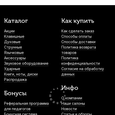
850
р.
807
р.
Купить
Барабанные палочки Promark L.A. Special
Каталог
Как купить
5B Wood Tip (2 шт)
Акции
Как сделать заказ
900
р.
855
р.
Купить
Клавишные
Способы оплаты
Духовые
Способы доставки
Палочки для ксилофона Fleet XM-09 (2
Струнные
Политика возврата
шт)
Язычковые
товаров
Аксессуары
Политика
920
р.
874
р.
Купить
Звуковое оборудование
конфиденциальности
Ударные
Согласие на обработку
Книги, ноты, диски
данных
Демпферы гелевые для ударных
Распродажа
инструментов Cookiegel зеленый (6 шт)
Инфо
1 050
р.
997
р.
Купить
Бонусы
О компании
Барабанные палочки Arborea 5A Genuine
Реферальная программа
Наши салоны
Hickory (2 шт)
для педагогов
Новости
Бонусная система
Статьи и обзоры
1 250
р.
1 187
р.