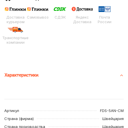
Доставка
Самовывоз
СДЭК
Яндекс
Почта
курьером
Доставка
России
Транспортные
компании
Характеристики
Артикул
FDS-5AN-CM
Страна (фирма)
Швейцария
Страна производства
Швейцария