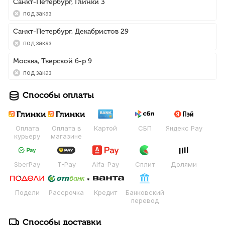
Санкт-Петербург, Глинки 3
Под заказ
Санкт-Петербург, Декабристов 29
Под заказ
Москва, Тверской б-р 9
Под заказ
Способы оплаты
Оплата
Оплата в
Картой
СБП
Яндекс Pay
курьеру
магазине
SberPay
T-Pay
Alfa-Pay
Сплит
Долями
Подели
Рассрочка
Кредит
Банковский
перевод
Способы доставки