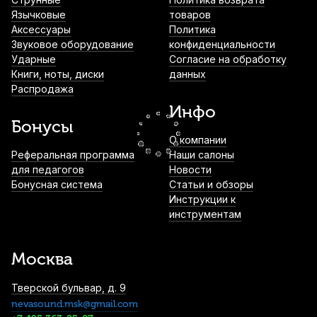
инструментов Cookiegel синий (6 шт)
Язычковые
товаров
Аксессуары
Политика
1 050
р.
997
р.
Купить
Звуковое оборудование
конфиденциальности
Ударные
Согласие на обработку
Книги, ноты, диски
данных
Демпферы гелевые для ударных
Распродажа
инструментов Cookiegel зеленый (6 шт)
Инфо
1 050
р.
997
р.
Купить
Бонусы
О компании
Барабанные палочки Arborea 5B Genuine
Реферальная программа
Наши салоны
Hickory (2 шт)
для педагогов
Новости
Бонусная система
Статьи и обзоры
1 250
р.
1 187
р.
Купить
Инструкции к
инструментам
Барабанные палочки Vater American
Hickory 55AA (2 шт)
Москва
1 390
р.
1 320
р.
Купить
Тверской бульвар, д. 9
nevasound.msk@gmail.com
Пэд тренировочный Flight FPAD-8