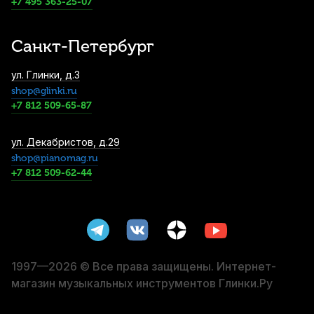
+7 495 363-25-07
1 400
р.
1 330
р.
Купить
Санкт-Петербург
Барабанные палочки Cookie Pad 5B (2
ул. Глинки, д.3
шт)
shop@glinki.ru
1 800
р.
1 710
р.
Купить
+7 812 509-65-87
Чехол для барабанных палочек Hun DST-
ул. Декабристов, д.29
2 черный
shop@pianomag.ru
+7 812 509-62-44
1 860
р.
1 767
р.
Купить
Палочки для ксилофона Grig GX-5A
Medium Hard (2 шт)
1 870
р.
1 776
р.
Купить
1997—2026 © Все права защищены. Интернет-
магазин музыкальных инструментов Глинки.Ру
Пэд тренировочный Cookie Pad 6S+,
жесткий, 6"