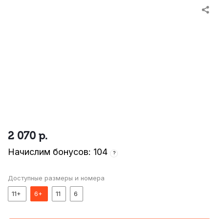
2 070
р.
Начислим бонусов: 104
?
Доступные размеры и номера
11+
6+
11
6