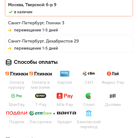
Москва, Тверской б-р 9
В наличии
Санкт-Петербург, Глинки 3
Перемещение 1-5 дней
Санкт-Петербург, Декабристов 29
Перемещение 1-5 дней
Способы оплаты
Оплата
Оплата в
Картой
СБП
Яндекс Pay
курьеру
магазине
SberPay
T-Pay
Alfa-Pay
Сплит
Долями
Подели
Рассрочка
Кредит
Банковский
перевод