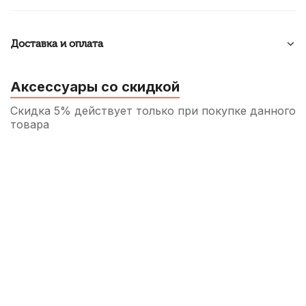
Доставка и оплата
Аксессуары со скидкой
Скидка 5% действует только при покупке данного
товара
Пэд тренировочный Fleet FLT-PP-6(S)
700
р.
665
р.
Купить
Барабанные палочки Arborea 7A Hickory
(2 шт)
760
р.
722
р.
Купить