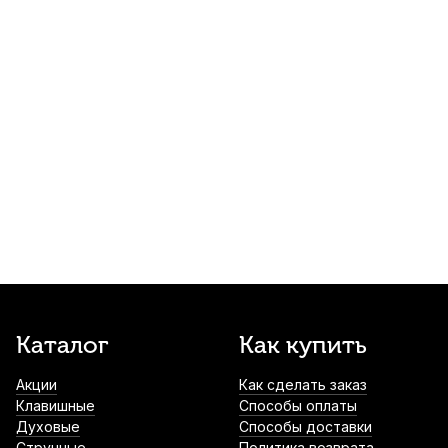
Барабанные палочки Flight FDS-5B
American Hickory (2 шт)
840
р.
798
р.
Купить
Барабанные палочки Arborea 5B
American Hickory (2 шт)
850
р.
807
р.
Купить
Палочки для ксилофона Fleet XM-09 (2
шт)
920
р.
874
р.
Купить
Чехол для барабанных палочек Mazurka
Каталог
Как купить
MCBP
Акции
Как сделать заказ
1 000
р.
950
р.
Купить
Клавишные
Способы оплаты
Духовые
Способы доставки
Демпферы гелевые для ударных
Струнные
Политика возврата