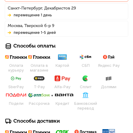
Санкт-Петербург, Декабристов 29
Перемещение 1 день
Москва, Тверской б-р 9
Перемещение 1-5 дней
Способы оплаты
Оплата
Оплата в
Картой
СБП
Яндекс Pay
курьеру
магазине
SberPay
T-Pay
Alfa-Pay
Сплит
Долями
Подели
Рассрочка
Кредит
Банковский
перевод
Способы доставки