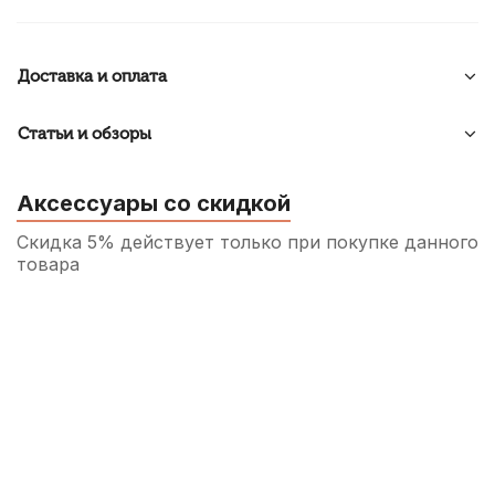
Доставка и оплата
Статьи и обзоры
Аксессуары со скидкой
Скидка 5% действует только при покупке данного
товара
Сурдина для скрипки Hidersine Tourte
240
р.
228
р.
Купить
Струнодержатель для скрипки Gewa
Standard 4/4