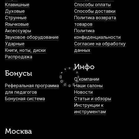
Клавишные
Способы оплаты
Духовые
Способы доставки
Струна для скрипки Pirastro Chromcor
Струнные
Политика возврата
319420 Соль (G)
Язычковые
товаров
Аксессуары
Политика
1 750
р.
1 662
р.
Купить
Звуковое оборудование
конфиденциальности
Ударные
Согласие на обработку
Книги, ноты, диски
данных
Подбородник для скрипки Acura
Распродажа
Guarneri VC-E4A111SG черное дерево
4/4-3/4
Инфо
Бонусы
1 980
р.
1 881
р.
Купить
О компании
Чехол для скрипки АМС Ск4/4-1
Реферальная программа
Наши салоны
для педагогов
Новости
2 120
р.
2 014
р.
Купить
Бонусная система
Статьи и обзоры
Инструкции к
инструментам
Струна для скрипки Pirastro Tonica
412361 Ре (D) 1/4-1/8
Москва
2 350
р.
2 232
р.
Купить