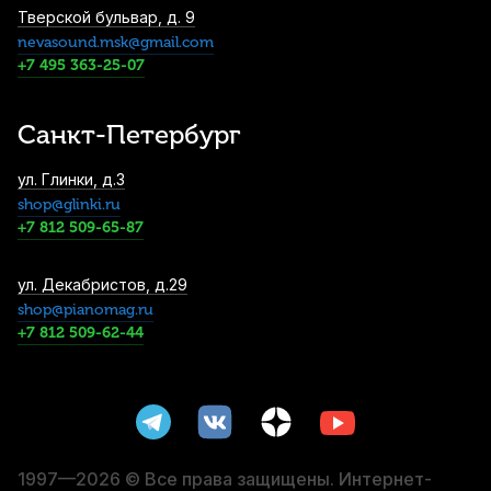
Тверской бульвар, д. 9
nevasound.msk@gmail.com
Струна для скрипки Pirastro No.1 311521
+7 495 363-25-07
Ми (E)
2 720
р.
2 584
р.
Купить
Санкт-Петербург
Футляр для скрипки Brahner VC-37/BKBL
ул. Глинки, д.3
1/8
shop@glinki.ru
2 800
р.
2 660
р.
Купить
+7 812 509-65-87
Струна для скрипки Larsen II Cannone Ля
ул. Декабристов, д.29
(A)
shop@pianomag.ru
+7 812 509-62-44
3 160
р.
3 002
р.
Купить
Смычок для скрипки Gewa Student OS
1/2
3 250
р.
3 087
р.
Купить
1997—2026 © Все права защищены. Интернет-