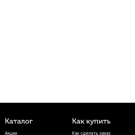
720
р.
684
р.
Купить
Подбородник для скрипки Brahner
ECHR-278 черное дерево 4/4
880
р.
836
р.
Купить
Подбородник для скрипки Brahner
ECHR-278 черное дерево 1/2
880
р.
836
р.
Купить
Чехол для скрипки Mazurka утепленный
1/4-1/2
1 000
р.
950
р.
Купить
Струна для скрипки Thomastik
Каталог
Как купить
Superflexible 8 Ми (E)
Акции
Как сделать заказ
1 350
р.
1 282
р.
Купить