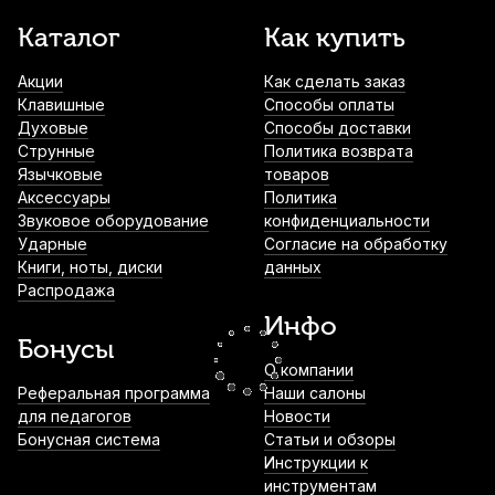
Струна для скрипки Thomastik E-Violin
Каталог
Как купить
48 Ми (E)
Акции
Как сделать заказ
1 600
р.
1 520
р.
Купить
Клавишные
Способы оплаты
Духовые
Способы доставки
Струна для скрипки Thomastik Infeld Red
Струнные
Политика возврата
IR02 Ля (A)
Язычковые
товаров
Аксессуары
Политика
1 930
р.
1 833
р.
Купить
Звуковое оборудование
конфиденциальности
Ударные
Согласие на обработку
Книги, ноты, диски
данных
Струна для скрипки Pirastro Evah Pirazzi
Распродажа
313421 Ми (E)
Инфо
2 660
р.
2 527
р.
Купить
Бонусы
О компании
Подставка для струн скрипки Hidersine
Реферальная программа
Наши салоны
858AH 4/4 высокая
для педагогов
Новости
Бонусная система
Статьи и обзоры
2 920
р.
2 774
р.
Купить
Инструкции к
инструментам