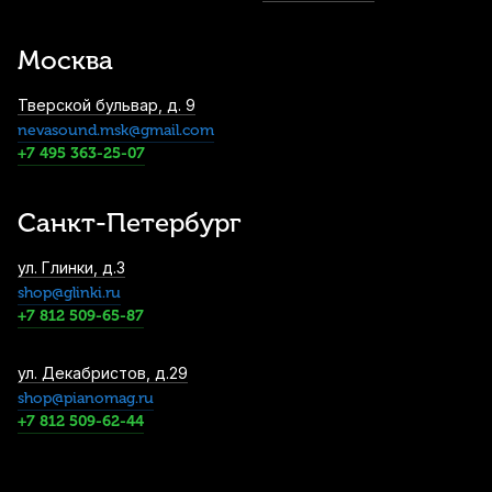
Смычок для скрипки Cremona CVB-731
3/4
Москва
3 120
р.
2 964
р.
Купить
Тверской бульвар, д. 9
nevasound.msk@gmail.com
Струны для скрипки Warchal Ametyst 400
1/2 (4 шт)
+7 495 363-25-07
3 410
р.
3 239
р.
Купить
Санкт-Петербург
Струна для скрипки Larsen Virtuoso
ул. Глинки, д.3
Medium Ре (D)
shop@glinki.ru
3 690
р.
3 505
р.
Купить
+7 812 509-65-87
Струны для скрипки Thomastik Spirit
ул. Декабристов, д.29
SP100 1/4 (4 шт)
shop@pianomag.ru
+7 812 509-62-44
4 200
р.
3 990
р.
Купить
Мостик для скрипки Wolf Forte Secondo