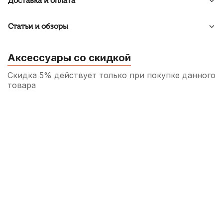
Доставка и оплата
Статьи и обзоры
Аксессуары со скидкой
Скидка 5% действует только при покупке данного
товара
Подставка для струн скрипки Josef Teller
Student No42 3/4
320
р.
304
р.
Купить
Защитное покрывало для скрипки
Mazurka 1/4-1/2
490
р.
465
р.
Купить