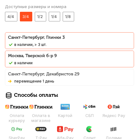
Доступные размеры и номера
4/4
3/4
1/2
1/4
1/8
Санкт-Петербург, Глинки 3
В наличии, > 3 шт.
Москва, Тверской б-р 9
В наличии
Санкт-Петербург, Декабристов 29
Перемещение 1 день
Способы оплаты
Оплата
Оплата в
Картой
СБП
Яндекс Pay
курьеру
магазине
SberPay
T-Pay
Alfa-Pay
Сплит
Долями