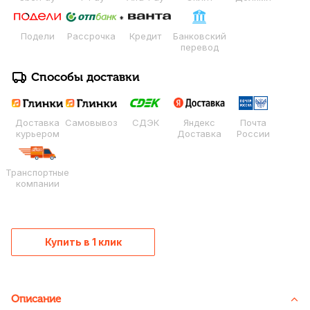
Подели
Рассрочка
Кредит
Банковский
перевод
Способы доставки
Доставка
Самовывоз
СДЭК
Яндекс
Почта
курьером
Доставка
России
Транспортные
компании
Купить в 1 клик
Описание