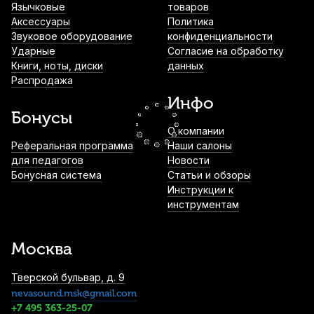
Язычковые
товаров
1 050
р.
997
р.
Купить
Аксессуары
Политика
Звуковое оборудование
конфиденциальности
Ударные
Согласие на обработку
Книги, ноты, диски
данных
Струна для скрипки Thomastik Dominant
Распродажа
130 Ми (E)
Инфо
1 250
р.
1 187
р.
Купить
Бонусы
О компании
Мостик для скрипки Fom ME-046 1/4-1/8
Реферальная программа
Наши салоны
для педагогов
Новости
1 280
р.
1 216
р.
Купить
Бонусная система
Статьи и обзоры
Инструкции к
инструментам
Струна для скрипки Pirastro Chromcor
319320 Ре (D)
Москва
1 620
р.
1 539
р.
Купить
Тверской бульвар, д. 9
nevasound.msk@gmail.com
Мостик для скрипки Viva La Musica Flex
80FMT5 1/2-1/4
+7 495 363-25-07