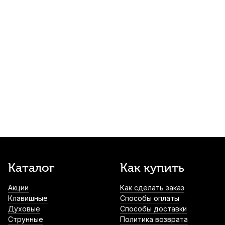
Струнодержатель для скрипки Brahner
EWTP-236 3/4
640
р.
608
р.
Купить
Колки для скрипки Brahner EVP-228
черное дерево 3/4 (4 шт)
750
р.
712
р.
Купить
Подбородник для скрипки Brahner
ECHR-278 черное дерево 1/2
880
р.
836
р.
Купить
Подбородник для скрипки WBO Strad
Каталог
Как купить
палисандр 4/4
Акции
Как сделать заказ
920
р.
874
р.
Купить
Клавишные
Способы оплаты
Духовые
Способы доставки
Чехол для скрипки Mazurka шелковый
Струнные
Политика возврата