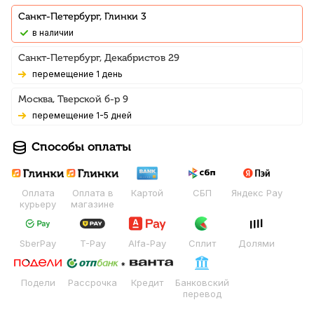
Санкт-Петербург, Глинки 3
В наличии
Санкт-Петербург, Декабристов 29
Перемещение 1 день
Москва, Тверской б-р 9
Перемещение 1-5 дней
Способы оплаты
Оплата
Оплата в
Картой
СБП
Яндекс Pay
курьеру
магазине
SberPay
T-Pay
Alfa-Pay
Сплит
Долями
Подели
Рассрочка
Кредит
Банковский
перевод