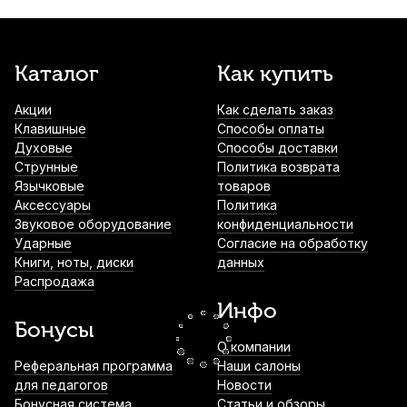
2 410
р.
2 289
р.
Купить
Канифоль для контрабаса Quinta
Каталог
Как купить
Alexandros Barocco
Акции
Как сделать заказ
2 750
р.
2 612
р.
Купить
Клавишные
Способы оплаты
Духовые
Способы доставки
Канифоль для контрабаса Quinta
Струнные
Политика возврата
Alexandros Premium
Язычковые
товаров
Аксессуары
Политика
2 750
р.
2 612
р.
Купить
Звуковое оборудование
конфиденциальности
Ударные
Согласие на обработку
Книги, ноты, диски
данных
Канифоль для контрабаса Pirastro Bass
Распродажа
Mittel
Инфо
2 770
р.
2 631
р.
Купить
Бонусы
О компании
Шпиль для контрабаса Brahner карбон
Реферальная программа
Наши салоны
DBEP-08CA
для педагогов
Новости
Бонусная система
Статьи и обзоры
2 900
р.
2 755
р.