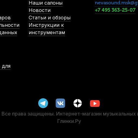
2 410
р.
Наши салоны
nevasound.msk@g
2 289
р.
Новости
+7 495 363-25-07
аров
Статьи и обзоры
льности
Инструкции к
-5%
-5%
 данных
инструментам
 для
Канифоль для контрабаса Pirastro Bass Mittel
Шпиль для кон
В наличии
2 770
р.
2 631
р.
Все права защищены. Интернет-магазин музыкальных
Глинки.Ру
-5%