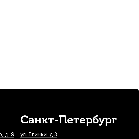
мм
Санкт-Петербург
я контрабаса Quinta Alexandros Barocco
В наличии, > 3 шт.
, д. 9
ул. Глинки, д.3