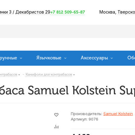
инки 3
/
Декабристов 29
Москва,
Тверско
+7 812 509-65-87
рунные
Язычковые
Аксессуары
Об
онтрабасов
-
Канифоли для контрабасов
баса Samuel Kolstein 
Производитель:
Samuel Kolstein
Артикул:
9076