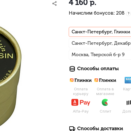
4 160
р.
Начислим бонусов: 208
?
Санкт-Петербург, Глинки
Санкт-Петербург, Декабр
Москва, Тверской б-р 9
Способы оплаты
Оплата
Оплата в
Кар
курьеру
магазине
Alfa-Pay
Сплит
Дол
Способы доставки