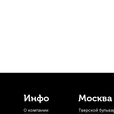
а скрипки Mezzo, 50 мм
Ножка мостика скрипки Mezzo, 60 
В наличии
В наличии
410
р.
410
р.
389
р.
389
р.
-5%
-5%
Инфо
Москва
Канифоль для контрабаса Melos Premium Dark
Канифоль дл
В наличии
О компании
Тверской бульвар