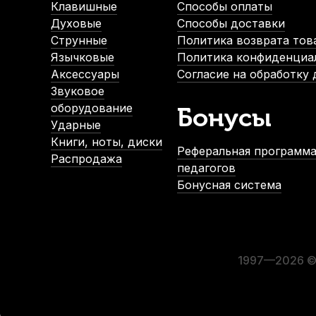
2 390
р.
Клавишные
Способы оплаты
2 270
р.
Духовые
Способы доставки
Струнные
Политика возврата тов
Язычковые
Политика конфиденциа
-5%
Аксессуары
Согласие на обработку
Звуковое
оборудование
Бонусы
Ударные
Книги, ноты, диски
Реферальная программа
Распродажа
педагогов
Бонусная система
Канифоль для контрабаса Quinta Alexandros Premium
В наличии, > 3 шт.
2 750
р.
2 612
р.
1997—2026 © 
-5%