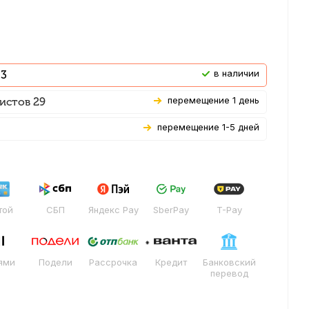
В наличии
 3
Перемещение 1 день
истов 29
Перемещение 1-5 дней
той
СБП
Яндекс Pay
SberPay
T-Pay
ями
Подели
Рассрочка
Кредит
Банковский
перевод