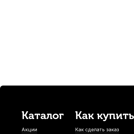
Ножка мостика скрипки Mezzo, 40 мм
Ножка мостик
В наличии, > 3 шт.
410
р.
389
р.
-5%
Каталог
Как купить
Канифоль для контрабаса Thorvaldsson Millant-Deroux
В наличии
Акции
Как сделать заказ