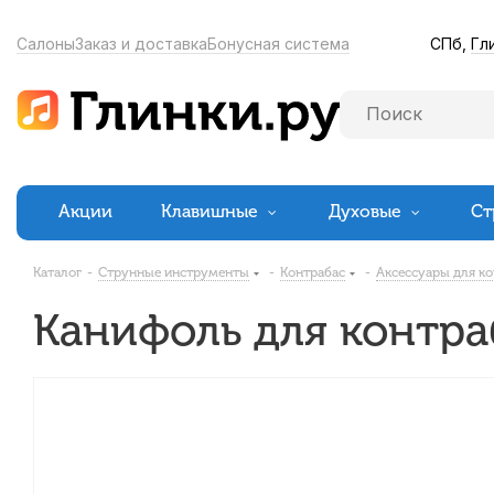
СПб,
Гл
Салоны
Заказ и доставка
Бонусная система
Акции
Клавишные
Духовые
Ст
Каталог
-
Струнные инструменты
-
Контрабас
-
Аксессуары для к
Канифоль для контра