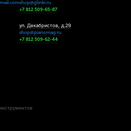
2 750
р.
mail.com
shop@glinki.ru
2 612
р.
+7 812 509-65-87
ул. Декабристов, д.29
shop@pianomag.ru
+7 812 509-62-44
трабаса Brahner карбон DBEP-08CA
В наличии
2 900
р.
2 755
р.
 инструментов