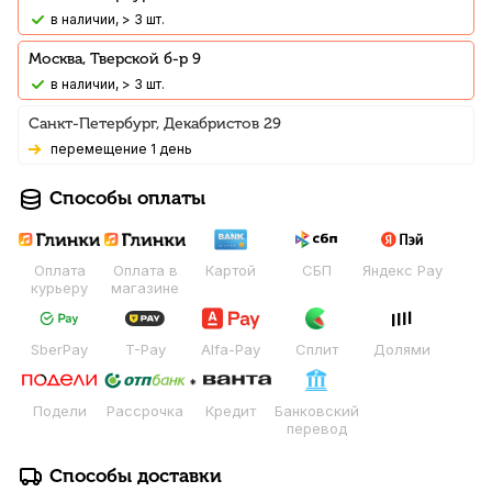
В наличии, > 3 шт.
Москва, Тверской б-р 9
В наличии, > 3 шт.
Санкт-Петербург, Декабристов 29
Перемещение 1 день
Способы оплаты
Оплата
Оплата в
Картой
СБП
Яндекс Pay
курьеру
магазине
SberPay
T-Pay
Alfa-Pay
Сплит
Долями
Подели
Рассрочка
Кредит
Банковский
перевод
Способы доставки