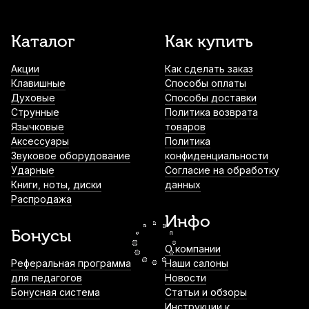
Машинка для виолончели Wittner
Каталог
Как купить
914044 1/2-1/4
Акции
Как сделать заказ
1 100
р.
1 045
р.
Купить
Клавишные
Способы оплаты
Духовые
Способы доставки
Машинка для виолончели Wittner
Струнные
Политика возврата
912EAN 4/4-3/4
Язычковые
товаров
Аксессуары
Политика
1 250
р.
1 187
р.
Купить
Звуковое оборудование
конфиденциальности
Ударные
Согласие на обработку
Книги, ноты, диски
данных
Подавитель волчков для контрабаса
Распродажа
Dictum Sonstige 544041
Инфо
1 290
р.
1 225
р.
Купить
Бонусы
О компании
Канифоль для виолончели Pirastro Cello
Реферальная программа
Наши салоны
для педагогов
Новости
1 680
р.
1 596
р.
Купить
Бонусная система
Статьи и обзоры
Инструкции к