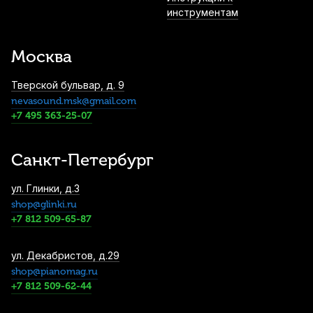
инструментам
Струна для виолончели Thomastik
Superflexible 25 Ля (A)
Москва
2 700
р.
2 565
р.
Купить
Тверской бульвар, д. 9
nevasound.msk@gmail.com
Подставка для струн виолончели Josef
Teller Student No3 1/4
+7 495 363-25-07
2 700
р.
2 565
р.
Купить
Санкт-Петербург
Канифоль для виолончели Larsen
ул. Глинки, д.3
3 180
р.
3 021
р.
Купить
shop@glinki.ru
+7 812 509-65-87
Струна для виолончели Thomastik
ул. Декабристов, д.29
Spirocore S25 Ля (A)
shop@pianomag.ru
+7 812 509-62-44
3 370
р.
3 201
р.
Купить