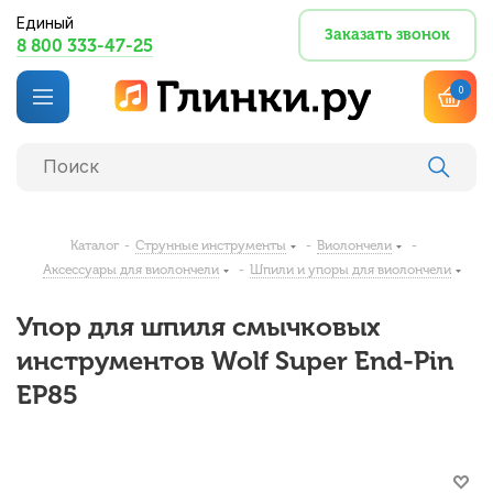
Единый
Заказать звонок
8 800 333-47-25
0
Каталог
-
Струнные инструменты
-
Виолончели
-
Аксессуары для виолончели
-
Шпили и упоры для виолончели
Упор для шпиля смычковых
инструментов Wolf Super End-Pin
EP85