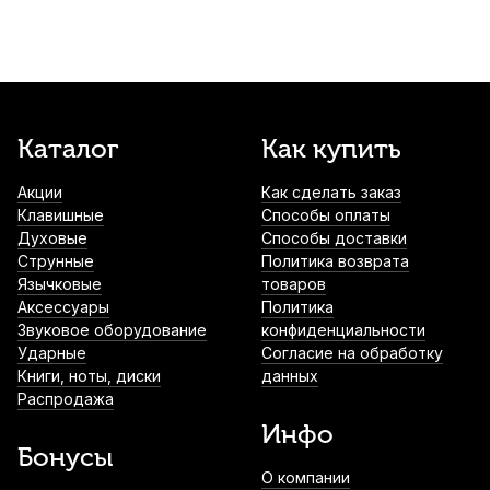
Чехол для виолончели Mazurka
утепленный
2 930
р.
2 783
р.
Купить
Струна для виолончели Thomastik
Каталог
Как купить
Spirocore S25 Ля (A)
3 370
р.
3 201
р.
Купить
Акции
Как сделать заказ
Клавишные
Способы оплаты
Духовые
Способы доставки
Струна для виолончели Thomastik
Струнные
Политика возврата
Dominant 142 Ля (A)
Язычковые
товаров
4 260
р.
4 047
р.
Купить
Аксессуары
Политика
Звуковое оборудование
конфиденциальности
Ударные
Согласие на обработку
Стойка для виолончели Aweda ACS-10
Книги, ноты, диски
данных
5 100
р.
4 845
р.
Купить
Распродажа
Инфо
Бонусы
О компании
Струна для виолончели Thomastik