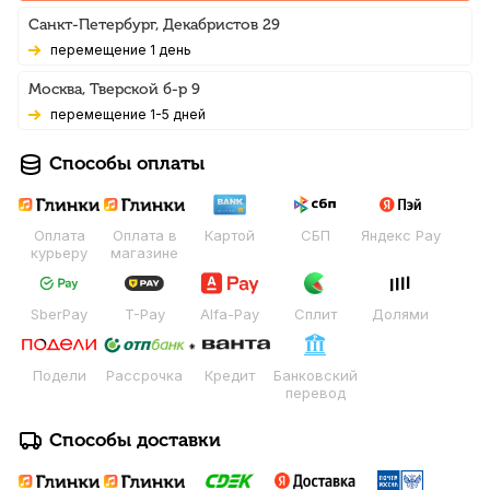
Санкт-Петербург, Декабристов 29
Перемещение 1 день
Москва, Тверской б-р 9
Перемещение 1-5 дней
Способы оплаты
Оплата
Оплата в
Картой
СБП
Яндекс Pay
курьеру
магазине
SberPay
T-Pay
Alfa-Pay
Сплит
Долями
Подели
Рассрочка
Кредит
Банковский
перевод
Способы доставки