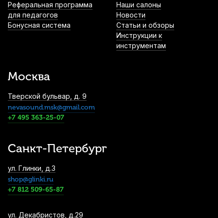
Реферальная программа
Versum Solo VES41 Ля (A)
Наши салоны
для педагогов
Новости
6 660
р.
6 327
р.
Купить
Бонусная система
Статьи и обзоры
Инструкции к
инструментам
Струна для виолончели Thomastik
Superflexible 32 Соль (G)
7 580
р.
7 201
р.
Купить
Москва
Тверской бульвар, д. 9
Струны для виолончели La Bella Elite 650
nevasound.msk@gmail.com
(4 шт)
+7 495 363-25-07
8 140
р.
7 733
р.
Купить
Санкт-Петербург
ул. Глинки, д.3
shop@glinki.ru
+7 812 509-65-87
ул. Декабристов, д.29