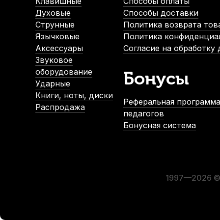
Клавишные
Способы оплаты
1 026
р.
Духовые
Способы доставки
Струнные
Политика возврата тов
Язычковые
Политика конфиденциа
-5%
-5%
Аксессуары
Согласие на обработку
СУПЕРЦЕНА
Звуковое
СУПЕРЦЕ
оборудование
Бонусы
Ударные
Книги, ноты, диски
Реферальная программа
Распродажа
педагогов
Бонусная система
Стойка для клавишных Palette 310S черная
Стойка дл
В наличии, > 10 шт.
2 100
р.
1 995
р.
1997—2026 © 
-5%