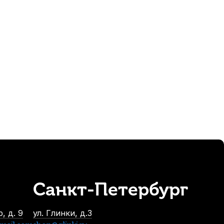
Санкт-Петербург
иковые с внутренним фетром, черные (4 шт)
ичии, > 10 шт.
, д. 9
ул. Глинки, д.3
520
р.