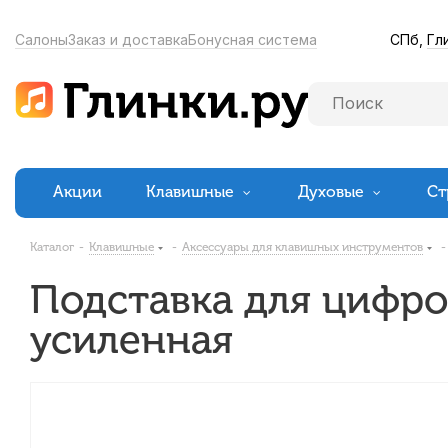
СПб,
Гл
Салоны
Заказ и доставка
Бонусная система
Акции
Клавишные
Духовые
Ст
Каталог
-
Клавишные
-
Аксессуары для клавишных инструментов
-
Подставка для цифро
усиленная