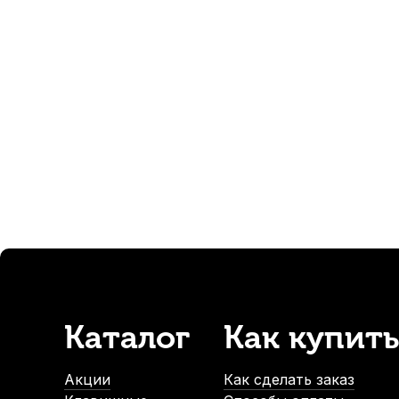
Резиновый клинок для настройки пианино Pianissimo P12
В наличии, > 10 шт.
210
р.
199
р.
-5%
Каталог
Как купить
Сменная головка для настроечного ключа пианино Wen
В наличии
Акции
Как сделать заказ
1 080
р.