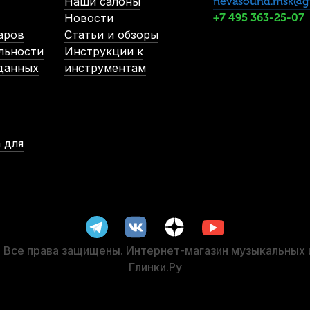
Наши салоны
nevasound.msk@g
1 
Новости
+7 495 363-25-07
аров
Статьи и обзоры
льности
Инструкции к
-5%
 данных
инструментам
НА
 для
я мидиклавиатуры или ноутбука Soundking DF136
Салфетки
В наличии, > 3 шт.
3 380
р.
3 211
р.
Все права защищены. Интернет-магазин музыкальных
Глинки.Ру
-5%