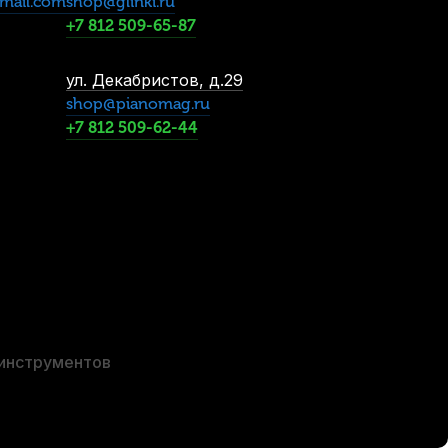
mail.com
shop@glinki.ru
444
р.
+7 812 509-65-87
ул. Декабристов, д.29
shop@pianomag.ru
+7 812 509-62-44
 для системы климат-контроля Dampp-Chaser
В наличии, > 10 шт.
3 750
р.
3 562
р.
 инструментов