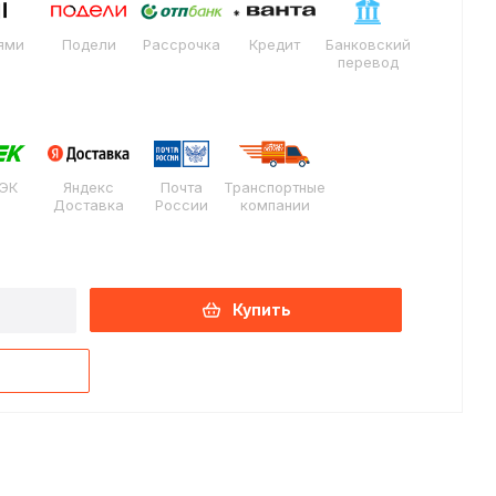
ями
Подели
Рассрочка
Кредит
Банковский
перевод
ЭК
Яндекс
Почта
Транспортные
Доставка
России
компании
Купить