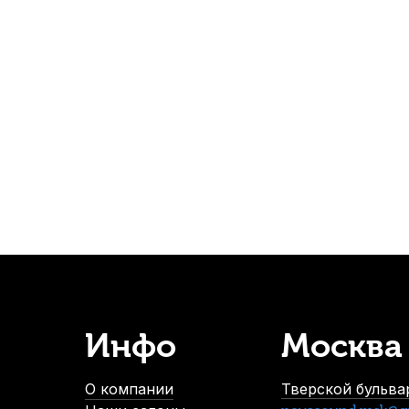
12
Салфетка для полировки фортепиано Mazurka
В наличии, > 10 шт.
450
р.
427
р.
-5%
Инфо
Москва
dl&Lung WL1154 №2
Комплект чашек для пианино Jahn пласт
В нал
О компании
Тверской бульвар
1 