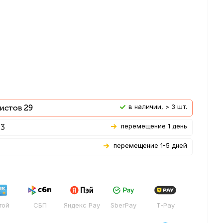
В наличии, > 3 шт.
истов 29
Перемещение 1 день
 3
Перемещение 1-5 дней
той
СБП
Яндекс Pay
SberPay
T-Pay