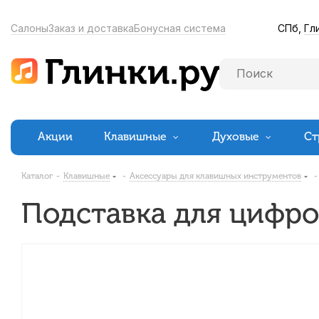
СПб,
Гл
Салоны
Заказ и доставка
Бонусная система
Акции
Клавишные
Духовые
Ст
Каталог
-
Клавишные
-
Аксессуары для клавишных инструментов
-
Подставка для цифро