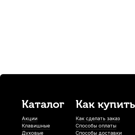
Полироль для фортепиано Alice A039PO-EB
Накидка 
В наличии, > 3 шт.
700
р.
665
р.
-5%
Каталог
Как купить
Сменная головка для настроечного ключа пианино Wen
В наличии
Акции
Как сделать заказ
1 080
р.
Клавишные
Способы оплаты
1 026
р.
Духовые
Способы доставки