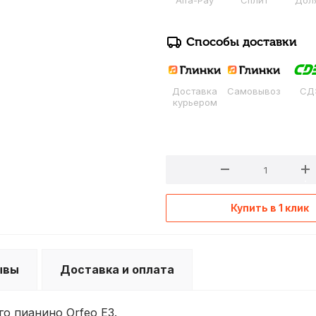
Alfa-Pay
Сплит
Дол
Способы доставки
Доставка
Самовывоз
СД
курьером
Купить в 1 клик
ывы
Доставка и оплата
о пианино Orfeo E3.