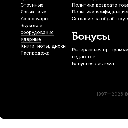
Струнные
Политика возврата тов
Язычковые
Политика конфиденциа
-5%
-5
Аксессуары
Согласие на обработку
Звуковое
оборудование
Бонусы
Ударные
Книги, ноты, диски
Реферальная программа
Распродажа
педагогов
Бонусная система
Стойка для клавишных Flanger FM-802WH белая
Чашк
В наличии
1 570
р.
1 491
р.
1997—2026 © 
-5%