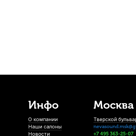
от пыли для синтезатора Мозеръ М (61 клавиша)
В наличии
950
р.
902
р.
-5%
Инфо
Москва
dl&Lung WL1154 №2
Нейлоновый клинок для настройки пиан
В наличии, > 10 шт.
О компании
Тверской бульвар
1 100
р.
Наши салоны
nevasound.msk@g
1 045
р.
Новости
+7 495 363-25-07