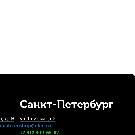
Санкт-Петербург
ино Pianissimo P1213
, д. 9
ул. Глинки, д.3
mail.com
shop@glinki.ru
+7 812 509-65-87