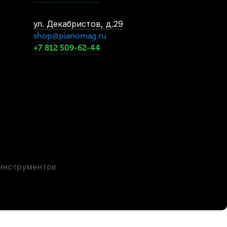
ул. Декабристов, д.29
shop@pianomag.ru
+7 812 509-62-44
я синтезатора Vision AD-E95100
В наличии, > 10 шт.
1 705
р.
1 620
р.
 инструментов