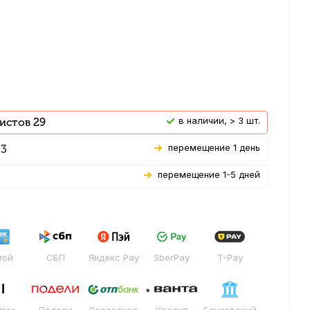
В наличии, > 3 шт.
истов 29
Перемещение 1 день
 3
Перемещение 1-5 дней
той
СБП
Яндекс Pay
SberPay
T-Pay