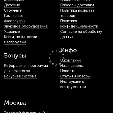
Духовые
Способы доставки
Банкетка для фортепиано Tempo KB100
Струнные
Политика возврата
Язычковые
товаров
3 890
р.
3 695
р.
Купить
Аксессуары
Политика
Звуковое оборудование
конфиденциальности
Ударные
Согласие на обработку
Книги, ноты, диски
данных
Подставка для цифрового пианино
Распродажа
Lutner Lut-C-46
Инфо
4 450
р.
4 227
р.
Купить
Бонусы
О компании
Банкетка для пианино Kurzweil белая
Реферальная программа
Наши салоны
для педагогов
Новости
4 900
р.
4 655
р.
Купить
Бонусная система
Статьи и обзоры
Инструкции к
инструментам
Жидкость для системы климат-контроля
Dampp-Chaser
Москва
5 250
р.
4 987
р.
Купить
Тверской бульвар, д. 9