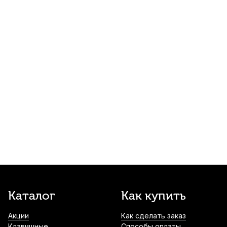
Накидка от пыли для цифрового
пианино Casio CDP-S черная
1 490
р.
1 415
р.
Купить
Ауслезерный ключ Wendl&Lung WL1860-
25 большой
1 510
р.
1 434
р.
Купить
Чашка для пианино Jahn деревянная, дуб
1 700
р.
1 615
р.
Купить
Педаль сустейна для цифрового
Каталог
Как купить
фортепиано Onstage KSP20
Акции
Как сделать заказ
2 611
р.
2 480
р.
Купить
Клавишные
Способы оплаты