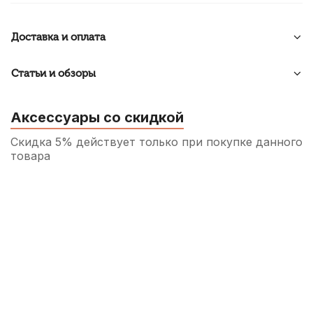
Доставка и оплата
Статьи и обзоры
Аксессуары со скидкой
Скидка 5% действует только при покупке данного
товара
Чашка для рояля Мозеръ черная
670
р.
636
р.
Купить
Тонкий круглый напильник Wendl&Lung
WL1620B
760
р.
722
р.
Купить