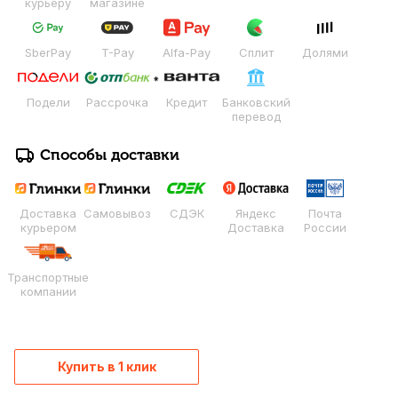
курьеру
магазине
SberPay
T-Pay
Alfa-Pay
Сплит
Долями
Подели
Рассрочка
Кредит
Банковский
перевод
Способы доставки
Доставка
Самовывоз
СДЭК
Яндекс
Почта
курьером
Доставка
России
Транспортные
компании
Купить в 1 клик