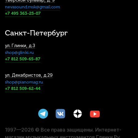
nevasound.msk@gmail.com
Стойка для клавишных Konig & Meyer
18963
+7 495 363-25-07
5 840
р.
5 548
р.
Купить
Санкт-Петербург
Блок педалей для цифрового пианино
ул. Глинки, д.3
Nux NPK
shop@glinki.ru
6 130
р.
5 823
р.
Купить
+7 812 509-65-87
Подставка для цифрового пианино Orfeo
ул. Декабристов, д.29
E-3 белая
shop@pianomag.ru
+7 812 509-62-44
7 350
р.
6 982
р.
Купить
Педаль сустейна для цифрового
фортепиано Roland DP-10
8 390
р.
7 970
р.
Купить
1997—2026 © Все права защищены. Интернет-
магазин музыкальных инструментов Глинки.Ру