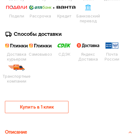
Подели
Рассрочка
Кредит
Банковский
перевод
Способы доставки
Доставка
Самовывоз
СДЭК
Яндекс
Почта
курьером
Доставка
России
Транспортные
компании
Купить в 1 клик
Описание