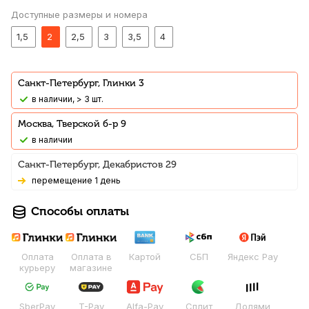
Доступные размеры и номера
1,5
2
2,5
3
3,5
4
Санкт-Петербург, Глинки 3
В наличии, > 3 шт.
Москва, Тверской б-р 9
В наличии
Санкт-Петербург, Декабристов 29
Перемещение 1 день
Способы оплаты
Оплата
Оплата в
Картой
СБП
Яндекс Pay
курьеру
магазине
SberPay
T-Pay
Alfa-Pay
Сплит
Долями