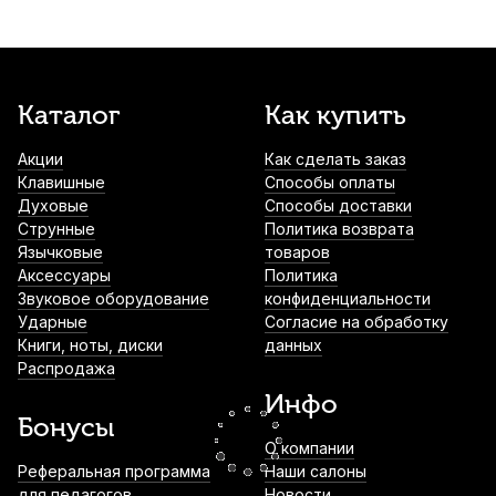
№2,75 пластиковая
1 300
р.
1 235
р.
Купить
Трости для альт саксофона Kuno Blue
Каталог
Как купить
№3 (8 шт)
Акции
Как сделать заказ
1 600
р.
1 520
р.
Купить
Клавишные
Способы оплаты
Духовые
Способы доставки
Лигатура для альт саксофона Kuno KL-
Струнные
Политика возврата
917M с колпачком
Язычковые
товаров
Аксессуары
Политика
1 700
р.
1 615
р.
Купить
Звуковое оборудование
конфиденциальности
Ударные
Согласие на обработку
Книги, ноты, диски
данных
Подушки для тенор саксофона Artemis
Распродажа
2 500
р.
2 375
р.
Купить
Инфо
Бонусы
О компании
Трости для сопрано саксофона Rico
Реферальная программа
Наши салоны
Royal №4 (10 шт)
для педагогов
Новости