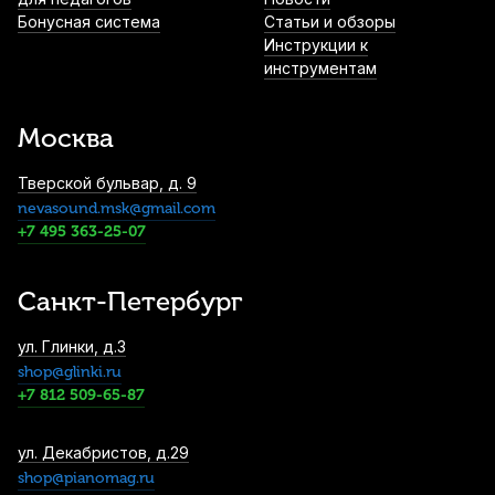
Бонусная система
Статьи и обзоры
2 600
р.
2 470
р.
Купить
Инструкции к
инструментам
Трости для сопрано саксофона Fedotov
Reeds Концертино №2,5 (10 шт)
Москва
3 000
р.
2 850
р.
Купить
Тверской бульвар, д. 9
nevasound.msk@gmail.com
Трость для сопрано саксофона Legere
Classic №3 пластиковая
+7 495 363-25-07
3 300
р.
3 135
р.
Купить
Санкт-Петербург
Трости для тенор саксофона Rico Royal
ул. Глинки, д.3
№2,5 (10 шт)
shop@glinki.ru
3 900
р.
3 705
р.
Купить
+7 812 509-65-87
Лигатура для альт саксофона BG Flex LF
ул. Декабристов, д.29
J4 из синтетического материала с
shop@pianomag.ru
колпачком