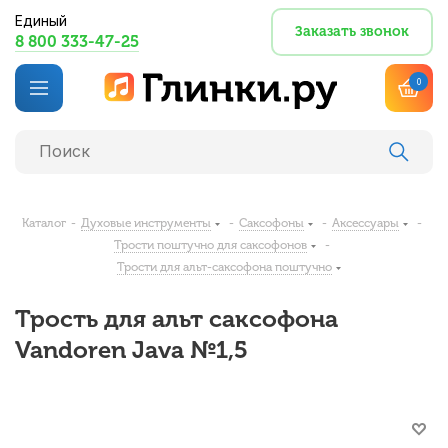
Единый
Заказать звонок
8 800 333-47-25
0
Каталог
-
Духовые инструменты
-
Саксофоны
-
Аксессуары
-
Трости поштучно для саксофонов
-
Трости для альт-саксофона поштучно
Трость для альт саксофона
Vandoren Java №1,5