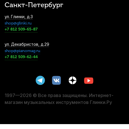
Санкт-Петербург
Трость для альт саксофона Legere
ул. Глинки, д.3
Signature Series №2,5 пластиковая
shop@glinki.ru
4 250
р.
4 037
р.
Купить
+7 812 509-65-87
Трость для альт саксофона Legere
ул. Декабристов, д.29
Signature Series №3 пластиковая
shop@pianomag.ru
+7 812 509-62-44
4 250
р.
4 037
р.
Купить
Трость для тенор саксофона Legere
American Cut №2,5 пластиковая
4 750
р.
4 512
р.
Купить
1997—2026 © Все права защищены. Интернет-
магазин музыкальных инструментов Глинки.Ру
Подушки для сопрано саксофона Kuno
Premium
5 490
р.
5 215
р.
Купить