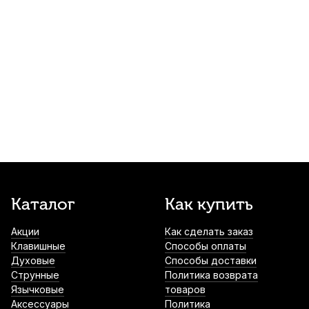
660
р.
627
р.
Купить
Трость для альт саксофона Kuno Basic
№2,75 пластиковая
1 100
р.
1 045
р.
Купить
Трости для тенор саксофона Rico La Voz
Medium Soft (5 шт)
2 000
р.
1 900
р.
Купить
Ершик для тенор саксофона Rico
Каталог
Как купить
2 150
р.
2 042
р.
Купить
Акции
Как сделать заказ
Клавишные
Способы оплаты
Духовые
Способы доставки
Подушки для альт саксофона Artemis
Струнные
Политика возврата
Язычковые
товаров
2 450
р.
2 327
р.
Купить
Аксессуары
Политика