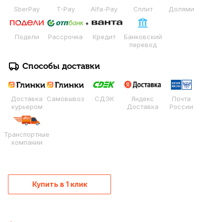
SberPay
T-Pay
Alfa-Pay
Сплит
Долями
Подели
Рассрочка
Кредит
Банковский
перевод
Способы доставки
Доставка
Самовывоз
СДЭК
Яндекс
Почта
курьером
Доставка
России
Транспортные
компании
Купить в 1 клик