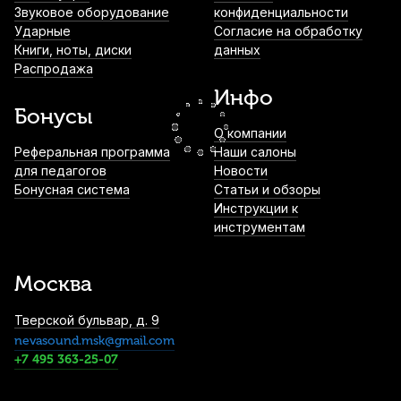
Звуковое оборудование
конфиденциальности
Ударные
Согласие на обработку
Книги, ноты, диски
данных
Трости для сопрано саксофона Vandoren
Распродажа
V16 №4 (10 шт)
Инфо
3 600
р.
3 420
р.
Купить
Бонусы
О компании
Трости для альт саксофона Fedotov
Реферальная программа
Наши салоны
Reeds Sonore №3+ (10 шт)
для педагогов
Новости
Бонусная система
Статьи и обзоры
3 800
р.
3 610
р.
Купить
Инструкции к
инструментам
Трости для тенор саксофона Vandoren
V16 №2,5 (5 шт)
Москва
3 900
р.
3 705
р.
Купить
Тверской бульвар, д. 9
nevasound.msk@gmail.com
Трости для тенор саксофона Vandoren Zz
№2,5 (5 шт)
+7 495 363-25-07
4 100
р.
3 895
р.
Купить