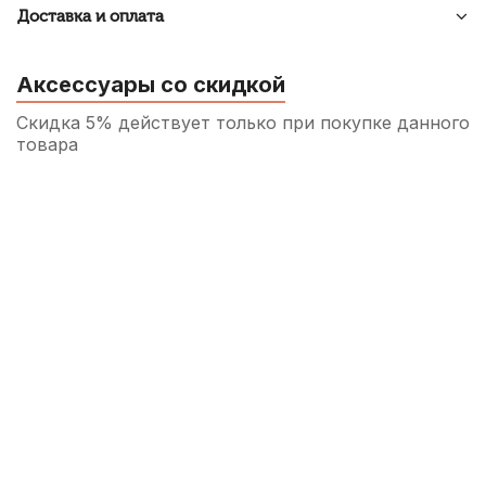
Доставка и оплата
Аксессуары со скидкой
Скидка 5% действует только при покупке данного
товара
Трость для альт саксофона D'Addario
Organic Select Jazz Unfiled №3S
350
р.
332
р.
Купить
Трость для альт саксофона Vandoren
Traditional №2
590
р.
560
р.
Купить
Трость для сопрано саксофона Bari
Original Medium Hard пластиковая