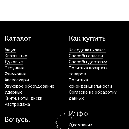
Трость для альт саксофона Fedotov Reeds
Signature №3+
400
р.
380
р.
Купить
Трость для альт саксофона Vandoren
Каталог
Как купить
Traditional №1,5
Акции
Как сделать заказ
590
р.
560
р.
Купить
Клавишные
Способы оплаты
Духовые
Способы доставки
Протирка для саксофона Mazurka
Струнные
Политика возврата
микрофибра
Язычковые
товаров
Аксессуары
Политика
1 050
р.
997
р.
Купить
Звуковое оборудование
конфиденциальности
Ударные
Согласие на обработку
Книги, ноты, диски
данных
Трость для сопрано саксофона Kuno
Распродажа
№2,5 пластиковая
Инфо
1 300
р.
1 235
р.
Купить
Бонусы
О компании