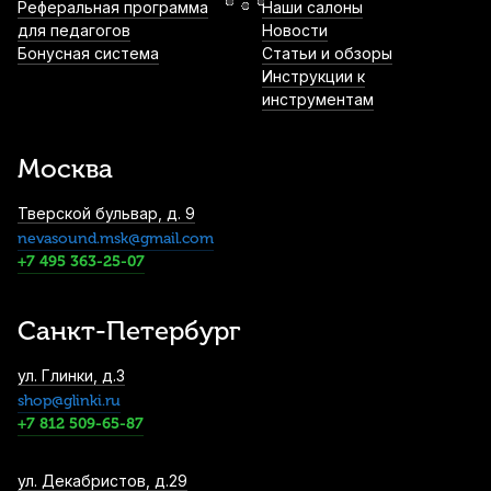
Лигатура для тенор саксофона Kuno 82
Реферальная программа
Наши салоны
Series с колпачком
для педагогов
Новости
Бонусная система
Статьи и обзоры
1 700
р.
1 615
р.
Купить
Инструкции к
инструментам
Лигатура для альт саксофона Kuno KL-
932 металлическая с колпачком
Москва
2 490
р.
2 365
р.
Купить
Тверской бульвар, д. 9
nevasound.msk@gmail.com
Трости для альт саксофона Fedotov
Reeds Sonore №3 (10 шт)
+7 495 363-25-07
3 800
р.
3 610
р.
Купить
Санкт-Петербург
Трость для альт саксофона Legere French
ул. Глинки, д.3
Cut №2,25 пластиковая
shop@glinki.ru
4 400
р.
4 180
р.
Купить
+7 812 509-65-87
Трости для сопрано саксофона Vandoren
ул. Декабристов, д.29