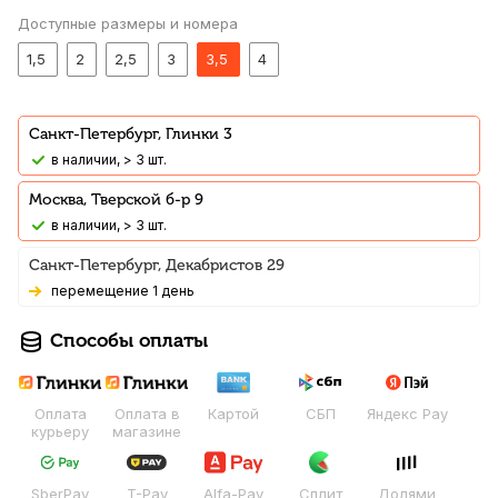
Доступные размеры и номера
1,5
2
2,5
3
3,5
4
Санкт-Петербург, Глинки 3
В наличии, > 3 шт.
Москва, Тверской б-р 9
В наличии, > 3 шт.
Санкт-Петербург, Декабристов 29
Перемещение 1 день
Способы оплаты
Оплата
Оплата в
Картой
СБП
Яндекс Pay
курьеру
магазине
SberPay
T-Pay
Alfa-Pay
Сплит
Долями