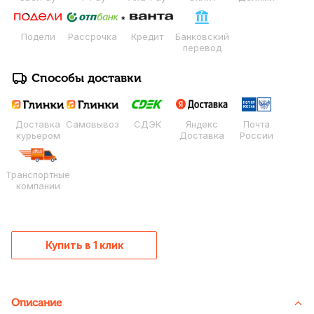
Подели
Рассрочка
Кредит
Банковский
перевод
Способы доставки
Доставка
Самовывоз
СДЭК
Яндекс
Почта
курьером
Доставка
России
Транспортные
компании
Купить в 1 клик
Описание